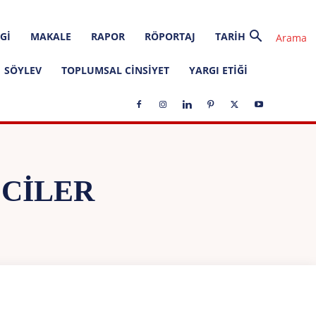
GI
MAKALE
RAPOR
RÖPORTAJ
TARIH
SÖYLEV
TOPLUMSAL CINSIYET
YARGI ETIĞI
CILER