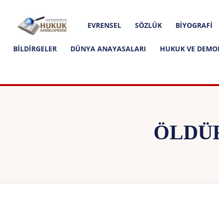
Hakkımızda
İletişim
Editoryal İlkeler
Hukuk
EVRENSEL
SÖZLÜK
BIYOGRAFI
Ansiklopedisi
BILDIRGELER
DÜNYA ANAYASALARI
HUKUK VE DEMO
ÖLDÜ