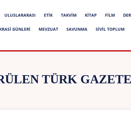
ULUSLARARASI
ETIK
TAKVIM
KITAP
FILM
DER
KRASI GÜNLERI
MEVZUAT
SAVUNMA
SIVIL TOPLUM
RÜLEN TÜRK GAZETE