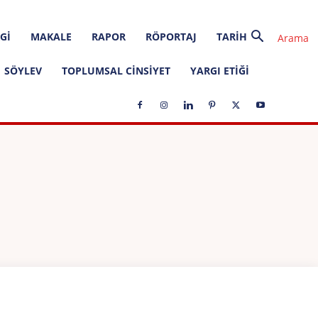
GI
MAKALE
RAPOR
RÖPORTAJ
TARIH
SÖYLEV
TOPLUMSAL CINSIYET
YARGI ETIĞI