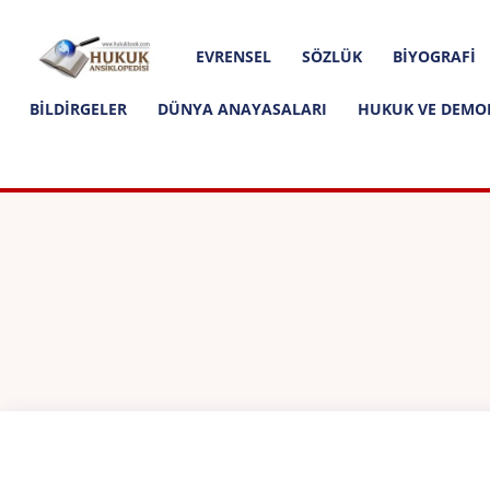
Hakkımızda
İletişim
Editoryal İlkeler
Hukuk
EVRENSEL
SÖZLÜK
BIYOGRAFI
Ansiklopedisi
BILDIRGELER
DÜNYA ANAYASALARI
HUKUK VE DEMO