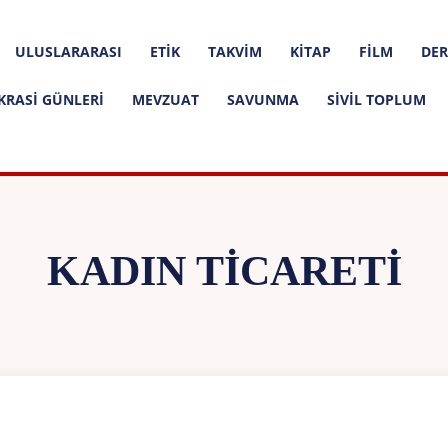
ULUSLARARASI
ETIK
TAKVIM
KITAP
FILM
DER
KRASI GÜNLERI
MEVZUAT
SAVUNMA
SIVIL TOPLUM
KADIN TICARETI