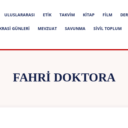
ULUSLARARASI
ETIK
TAKVIM
KITAP
FILM
DER
KRASI GÜNLERI
MEVZUAT
SAVUNMA
SIVIL TOPLUM
FAHRI DOKTORA