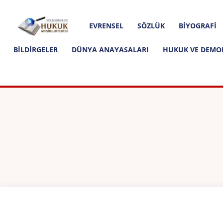
Hakkımızda
İletişim
Editoryal İlkeler
Hukuk
EVRENSEL
SÖZLÜK
BIYOGRAFI
Ansiklopedisi
BILDIRGELER
DÜNYA ANAYASALARI
HUKUK VE DEMO