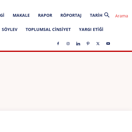
GI
MAKALE
RAPOR
RÖPORTAJ
TARIH
SÖYLEV
TOPLUMSAL CINSIYET
YARGI ETIĞI