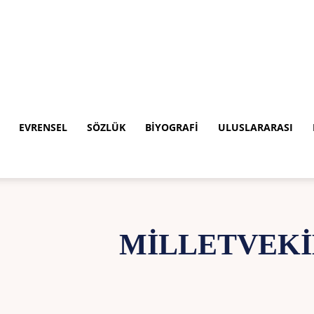
EVRENSEL
SÖZLÜK
BIYOGRAFI
ULUSLARARASI
MILLETVEKIL