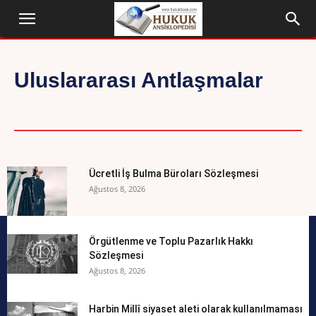
Uluslararası Antlaşmalar
IYOGRAFI
DÜNYA ANAYASALARI
ETIK İLKELER
EV
Ücretli İş Bulma Büroları Sözleşmesi
Ağustos 8, 2026
Örgütlenme ve Toplu Pazarlık Hakkı
Sözleşmesi
Ağustos 8, 2026
Harbin Millî siyaset aleti olarak kullanılmaması