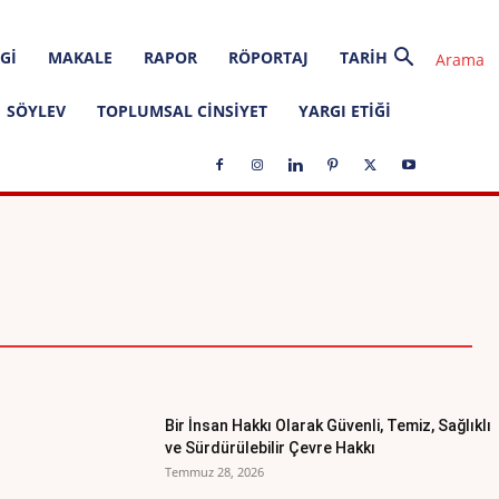
GI
MAKALE
RAPOR
RÖPORTAJ
TARIH
SÖYLEV
TOPLUMSAL CINSIYET
YARGI ETIĞI
VRENSEL METINLER
GÜNCEL
ELSEFESI
Bir İnsan Hakkı Olarak Güvenli, Temiz, Sağlıklı
ve Sürdürülebilir Çevre Hakkı
Temmuz 28, 2026