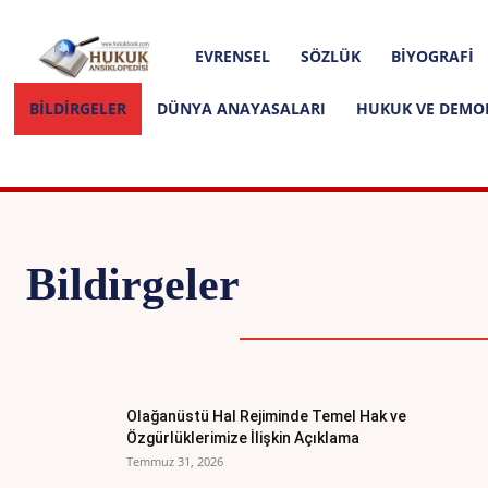
Hakkımızda
İletişim
Editoryal İlkeler
Hukuk
EVRENSEL
SÖZLÜK
BIYOGRAFI
Ansiklopedisi
BILDIRGELER
DÜNYA ANAYASALARI
HUKUK VE DEMO
Bildirgeler
BIYOGRAFI
Olağanüstü Hal Rejiminde Temel Hak ve
Özgürlüklerimize İlişkin Açıklama
Temmuz 31, 2026