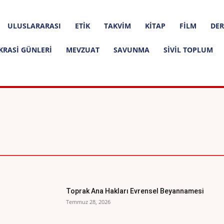
ULUSLARARASI
ETIK
TAKVIM
KITAP
FILM
DER
KRASI GÜNLERI
MEVZUAT
SAVUNMA
SIVIL TOPLUM
DÜNYA ANAYASALARI
ETIK İLKELER
E
HUKUK FAKÜLTELERI
HUKUK F
Toprak Ana Hakları Evrensel Beyannamesi
Temmuz 28, 2026