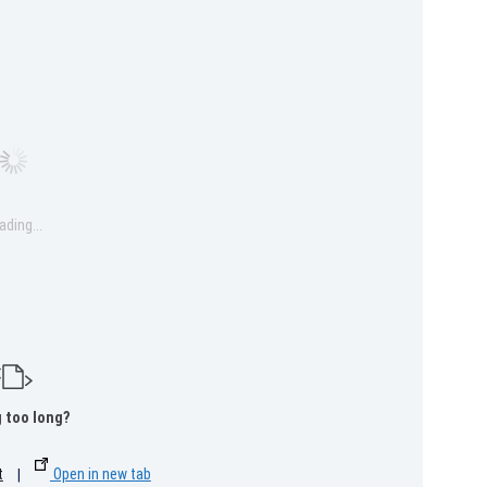
ading...
 too long?
t
|
Open in new tab