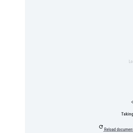
Lo
Taking
Reload documen