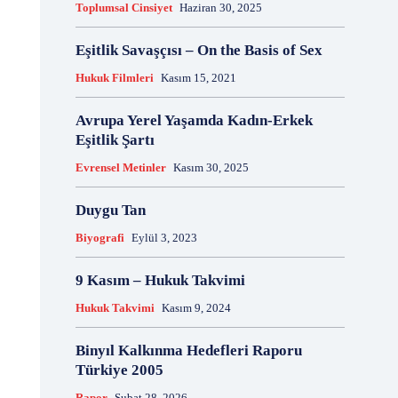
Toplumsal Cinsiyet
Haziran 30, 2025
18 Aralık
18 Kasım
18 Mart
18 Mayıs
18 Nisan
18 Ocak
1876 Anayasası
Eşitlik Savaşçısı – On the Basis of Sex
19 Ağustos
19 Aralık
19 Eylül
19 Haziran
Hukuk Filmleri
Kasım 15, 2021
19 Kasım
19 Mayıs
19 Mayıs Atatürk'ü Anma Gençlik ve Spor Bayramı
Avrupa Yerel Yaşamda Kadın-Erkek
19 Nisan
19 Ocak
19 Şubat
19 Temmuz
Eşitlik Şartı
1921 Af Kanunu
1921 Anayasası
Evrensel Metinler
Kasım 30, 2025
1922 Genel Af Kanunu
1924 Anayasası
1933 Genel Af Kanunu
1947 Yardım Antlaşması
Duygu Tan
1958 Orman Affı
1960 Af Kanunu
1960 Darbesi
Biyografi
Eylül 3, 2023
1960 Ek Af Kanunu
1960 Geçici Anayasası
1960 Genel Af Kanunu
1961 Anayasası
9 Kasım – Hukuk Takvimi
1961 Halkoylaması
1966 Genel Af Kanunu
Hukuk Takvimi
Kasım 9, 2024
1966 Genel Affı
1982 Anayasası
1984
1985 Af Kanunu
2 Ağustos
2 Aralık
2 Ekim
Binyıl Kalkınma Hedefleri Raporu
2 Eylül
2 Kasım
2 Nisan
2 Ocak
Türkiye 2005
2 Şubat
20 Ağustos
20 Aralık
Rapor
Şubat 28, 2026