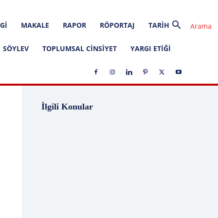
GI
MAKALE
RAPOR
RÖPORTAJ
TARIH
SÖYLEV
TOPLUMSAL CINSIYET
YARGI ETIĞI
1 Ağustos
1 Aralık
1 Eylül
1 Kasım
İlgili Konular
1 Liralık Dava
1 Mayıs
1 Ocak
1 Şubat
10 Ağustos
10 Aralık
10 Emir
10 Haziran
10 Kasım
10 Nisan
10 Ocak
10 Şubat
11 Ağustos
11 Eylül
11 Eylül saldırıları
11 Haziran
11 Mayıs
11 Ocak
11 Şubat
11 Temmuz
12 Ağustos
12 Angry Men
12 Aralık
12 Ekim
12 Eylül
12 Eylül Anayasası
12 Eylül Darbe Bildirisi
12 Eylül Darbesi
12 Eylül Davası
12 Haziran