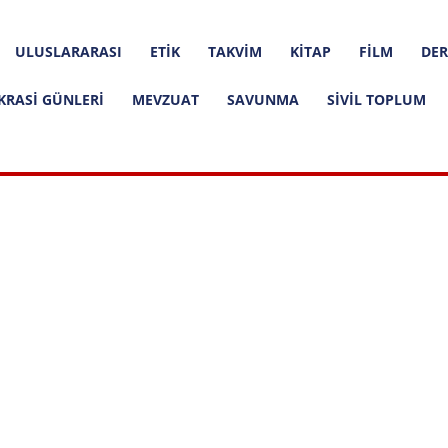
ULUSLARARASI
ETIK
TAKVIM
KITAP
FILM
DER
KRASI GÜNLERI
MEVZUAT
SAVUNMA
SIVIL TOPLUM