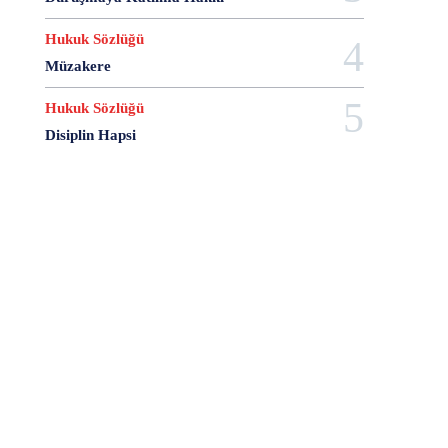
28 Haziran
28 Mart
28 Nisan
28 Ocak
28 Şubat
28 Şubat Darbesi
28 Şubat Kararları
Hukuk Sözlüğü
28 Temmuz
2863 Sayılı Kanun
29 Ağustos
Müzakere
29 Ekim
29 Kasım
29 Mart
29 Ocak
Hukuk Sözlüğü
29 Temmuz
298 Sayılı Kanun
3 Ağustos
Disiplin Hapsi
3 Ekim
3 Nisan
3 Ocak
30 Ağustos
30 Aralık
30 Ekim
30 Kasım
30 Mart
30 Ocak
30 Temmuz
31 Aralık
31 Ekim
31 Ocak
31 Temmuz
33 Kurşun Olayı
4 Ağustos
4 Mayıs
4 Şubat
4 Temmuz
49'lar Davası
5 Ağustos
5 Aralık
5 Ekim
5 Kasım
5 Nisan
5 Nisan Avukatlar Günü
5816 sayılı Kanun
6 Ağustos
6 Aralık
6 Haziran
6 Kasım
6 Mart
6 Mayıs
6 Nisan
6 Ocak
6 Şubat
6 Temmuz
6-7 Eylül Olayları
6284
7 Ağustos
7 Aralık
7 Eylül
7 Kasım
7 Mart
7 Mayıs
7 Ocak