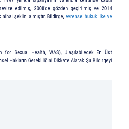
ak 1997 yılında İspanya’nın Valencia kentinde kabul
a revize edilmiş, 2008’de gözden geçirilmiş ve 2014
 nihai şeklini almıştır. Bildirge,
evrensel hukuk ilke ve
n for Sexual Health, WAS), Ulaşılabilecek En Üst
nsel Hakların Gerekliliğini Dikkate Alarak Şu Bildirgeyi