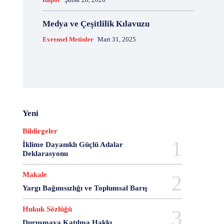
20 Aralık Dayanışma Günü
20 Haziran
20 Kasım
20 Nisan
20 Ocak
20 Şubat
20 Temmuz
Medya ve Çeşitlilik Kılavuzu
2007 Anayasa Taslağı
2021 Eylem Planı
Evrensel Metinler
Mart 31, 2025
21 Ağustos
21 Aralık
21 Eylül
21 Haziran
21 Kasım
21 Mart
21 Nisan
21 Ocak
21. Yüzyılda Avukat
22 Ağustos
22 Aralık
22 Mart
22 Nisan
22 Ocak
23 Aralık
23 Ekim
23 Haziran
23 Nisan
23 Ocak
23 Şubat
24 Ağustos
24 Aralık
24 Ekim
Yeni
24 Kasım
24 Mart
24 Ocak
24 Temmuz
Bildirgeler
25 Ağustos
25 Aralık
25 Ekim
25 Eylül
İklime Dayanıklı Güçlü Adalar
25 Kasım
25 Mart
25 Nisan
25 Ocak
Deklarasyonu
26 Ağustos
26 Aralık
26 Ekim
26 Eylül
Makale
26 Haziran
26 Kasım
26 Ocak
27 Aralık
Yargı Bağımsızlığı ve Toplumsal Barış
27 Ekim
27 Kasım
27 Mayıs
27 Mayıs Darbe Bildirisi
27 Mayıs Darbesi
Hukuk Sözlüğü
27 Nisan
27 Nisan Muhtırası
28 Ağustos
Duruşmaya Katılma Hakkı