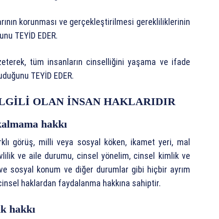
ının korunması ve gerçekleştirilmesi gerekliliklerinin
uğunu TEYİD EDER.
özeterek, tüm insanların cinselliğini yaşama ve ifade
ruduğunu TEYİD EDER.
LGİLİ OLAN İNSAN HAKLARIDIR
 kalmama hakkı
farklı görüş, milli veya sosyal köken, ikamet yeri, mal
vlilik ve aile durumu, cinsel yönelim, cinsel kimlik ve
 ve sosyal konum ve diğer durumlar gibi hiçbir ayrım
 cinsel haklardan faydalanma hakkına sahiptir.
ik hakkı