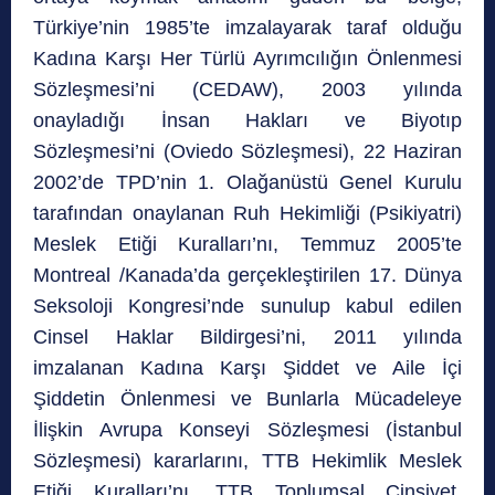
Türkiye’nin 1985’te imzalayarak taraf olduğu
Kadına Karşı Her Türlü Ayrımcılığın Önlenmesi
Sözleşmesi’ni (CEDAW), 2003 yılında
onayladığı İnsan Hakları ve Biyotıp
Sözleşmesi’ni (Oviedo Sözleşmesi), 22 Haziran
2002’de TPD’nin 1. Olağanüstü Genel Kurulu
tarafından onaylanan Ruh Hekimliği (Psikiyatri)
Meslek Etiği Kuralları’nı, Temmuz 2005’te
Montreal /Kanada’da gerçekleştirilen 17. Dünya
Seksoloji Kongresi’nde sunulup kabul edilen
Cinsel Haklar Bildirgesi’ni, 2011 yılında
imzalanan Kadına Karşı Şiddet ve Aile İçi
Şiddetin Önlenmesi ve Bunlarla Mücadeleye
İlişkin Avrupa Konseyi Sözleşmesi (İstanbul
Sözleşmesi) kararlarını, TTB Hekimlik Meslek
Etiği Kuralları’nı, TTB Toplumsal Cinsiyet,