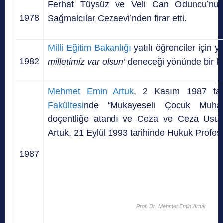
Ferhat Tüysüz ve Veli Can Oduncu’nun 
1978
Sağmalcılar Cezaevi’nden firar etti.
Milli Eğitim Bakanlığı
yatılı öğrenciler için 
1982
milletimiz var olsun’
deneceği yönünde bir ka
Mehmet Emin Artuk
, 2 Kasım 1987 ta
Fakültesi
nde “Mukayeseli Çocuk Muhak
doçentliğe atandı ve Ceza ve Ceza Usul
Artuk, 21 Eylül 1993 tarihinde Hukuk Profes
1987
Prof. Dr. Mehmet Emin Artuk