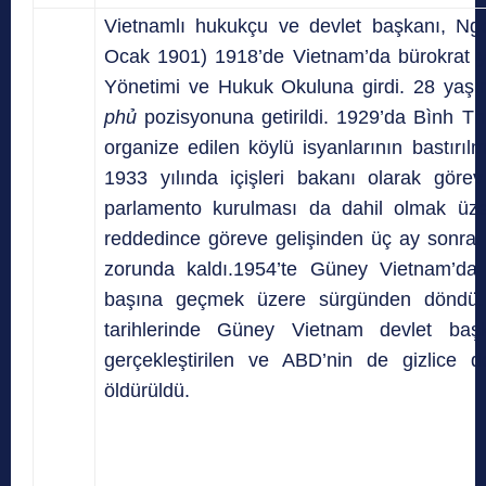
Vietnamlı hukukçu ve devlet başkanı, Ng
Ocak 1901) 1918’de Vietnam’da bürokrat ye
Yönetimi ve Hukuk Okuluna girdi. 28 yaş
phủ
pozisyonuna getirildi.
1929’da Bình Thuậ
organize edilen köylü isyanlarının bastırıl
1933 yılında içişleri bakanı olarak göre
parlamento kurulması da dahil olmak üzer
reddedince göreve gelişinden üç ay sonra 
zorunda kaldı.1954’te Güney Vietnam’da
başına geçmek üzere sürgünden dönd
tarihlerinde Güney Vietnam devlet başk
gerçekleştirilen ve ABD’nin de gizlice 
öldürüldü.