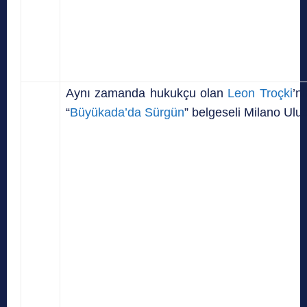
Aynı zamanda hukukçu olan
Leon Troçki
’n
“
Büyükada’da Sürgün
” belgeseli Milano Ulus