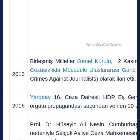
Kamu Gözetimi Kurumu
Birleşmiş Milletler
Genel Kurulu
, 2 Kası
Cezasızlıkla Mücadele Uluslararası Günü
(
2013
Crimes Against Journalists) olarak ilan etti.
Yargıtay
16. Ceza Dairesi, HDP Eş Genel
2016
örgütü propagandası suçundan verilen 10 ay
Prof. Dr. Hüseyin Ali Nesin, Cumhurbaş
nedeniyle Selçuk Asliye Ceza Mahkemesin