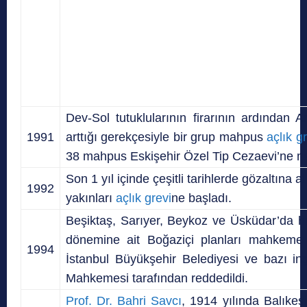
Dev-Sol tutuklularının firarının ardından
1991
arttığı gerekçesiyle bir grup mahpus
açlık g
38 mahpus Eskişehir Özel Tip Cezaevi’ne nak
Son 1 yıl içinde çeşitli tarihlerde gözaltına 
1992
yakınları
açlık grevi
ne başladı.
Beşiktaş, Sarıyer, Beykoz ve Üsküdar’da h
dönemine ait Boğaziçi planları mahkeme 
1994
İstanbul Büyükşehir Belediyesi ve bazı inşaa
Mahkemesi tarafından reddedildi.
Prof. Dr. Bahri Savcı
, 1914 yılında Balıkesi