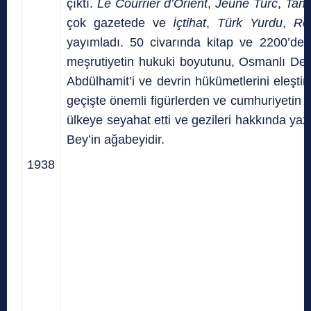
çıktı.
Le Courrier d’Orient
,
Jeune Turc
,
Tani
çok gazetede ve
İçtihat
,
Türk Yurdu
,
Re
yayımladı. 50 civarında kitap ve 2200’den
meşrutiyetin hukuki boyutunu, Osmanlı Devlet
Abdülhamit’i ve devrin hükümetlerini eleşti
geçişte önemli figürlerden ve cumhuriyetin f
ülkeye seyahat etti ve gezileri hakkında yaz
Bey’in ağabeyidir.
1938