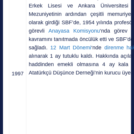
Erkek Lisesi ve Ankara Üniversitesi Siy
Mezuniyetinin ardından çeşitli memuriyet
olarak girdiği SBF’de, 1954 yılında profesö
görevli
Anayasa Komisyonu
‘nda görev a
kavramını tanıtmada öncülük etti ve SBF’de
sağladı.
12 Mart Dönemi
‘nde
direnme ha
alınarak 1 ay tutuklu kaldı. Hakkında açıla
haddinden emekli olmasına 4 ay kala öğr
Atatürkçü Düşünce Derneği’nin kurucu üyesi 
1997