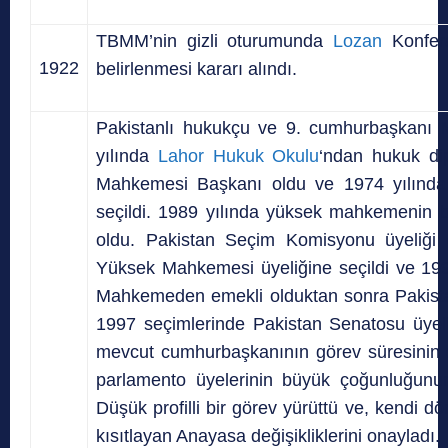
TBMM’nin gizli oturumunda
Lozan
Konfera
1922
belirlenmesi kararı alındı.
Pakistanlı hukukçu ve 9. cumhurbaşkanı
yılında
Lahor Hukuk Okulu
‘ndan hukuk di
Mahkemesi Başkanı oldu ve 1974 yılında
seçildi. 1989 yılında yüksek mahkemenin ba
oldu. Pakistan Seçim Komisyonu üyeliği 
Yüksek Mahkemesi üyeliğine seçildi ve 199
Mahkemeden emekli olduktan sonra Pakistan
1997 seçimlerinde Pakistan Senatosu üyeliğ
mevcut cumhurbaşkanının görev süresinin 
parlamento üyelerinin büyük çoğunluğunu
Düşük profilli bir görev yürüttü ve, kendi 
kısıtlayan Anayasa değişikliklerini onayladı.