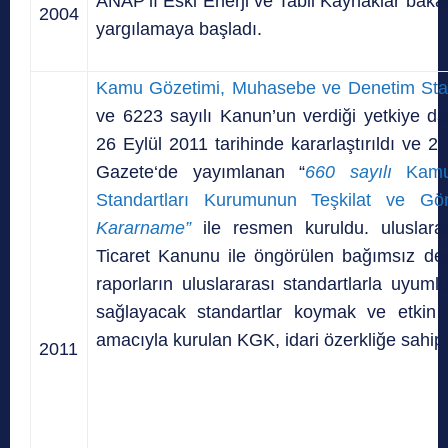
ANAP’lı Eski Enerji ve Tabii Kaynaklar bak
2004
yargılamaya başladı.
Kamu Gözetimi, Muhasebe ve Denetim Stan
ve 6223 sayılı Kanun’un verdiği yetkiye da
26 Eylül 2011 tarihinde kararlaştırıldı ve 
Gazete‘de yayımlanan “
660 sayılı
Kamu 
Standartları Kurumunun Teşkilat ve Gö
Kararname”
ile resmen kuruldu. uluslarar
Ticaret Kanunu ile öngörülen bağımsız de
raporların uluslararası standartlarla uyum
sağlayacak standartlar koymak ve etkin 
amacıyla kurulan KGK, idari özerkliğe sahip 
2011