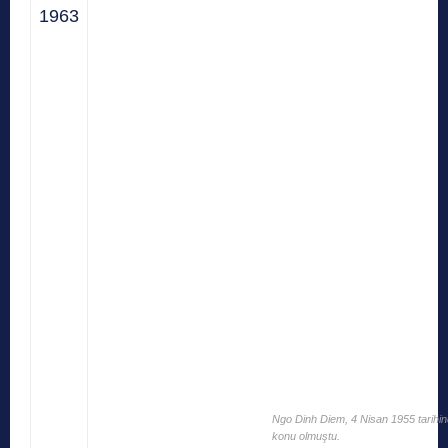
1963
Ngo Dinh Diem, 4 Nisan 1955 tarihi
konu olmuştu.