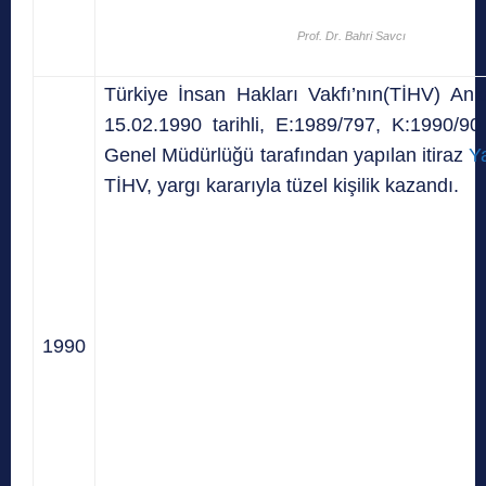
Prof. Dr. Bahri Savcı
Türkiye İnsan Hakları Vakfı’nın(TİHV) An
15.02.1990 tarihli, E:1989/797, K:1990/90 
Genel Müdürlüğü tarafından yapılan itiraz
Y
TİHV, yargı kararıyla tüzel kişilik kazandı.
1990