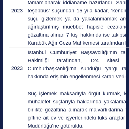
tamamlanarak iddianame hazırlandı. Sanık 
2023
teşebbüs’ suçundan 15 yıla kadar, ‘kendi
suçu gizlemek ya da yakalanmamak amac
ağırlaştırılmış müebbet hapisle cezalandır
gözaltına alınan 7 kişi hakkında ise takipsizl
Karabük Ağır Ceza Mahkemesi tarafından kab
İstanbul Cumhuriyet Başsavcılığı’nın ta
Hakimliği tarafından, T24 sitesi 
2023
Cumhurbaşkanlığı’na sunduğu ‘yargı rapo
hakkında erişimin engellenmesi kararı verildi
Suç işlemek maksadıyla örgüt kurmak, k
muhalefet suçlarıyla haklarında yakalama k
birlikte gözaltına alınarak malvarlıklarına 
çiftine ait ev ve işyerlerindeki lüks araçlar
Müdürlüğü’ne götürüldü.