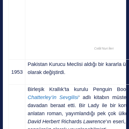
Celâl Nuri İleri
Pakistan Kurucu Meclisi aldığı bir kararla ü
1953
olarak değiştirdi.
Birleşik Krallık’ta kurulu Penguin Bo
Chatterley’in Sevgilisi
‘
adlı kitabın müstehc
davadan beraat etti. Bir Lady ile bir koru 
anlatan roman, yayımlandığı pek çok ülke
David Herbert
Richards
Lawrence
’ın eseri,