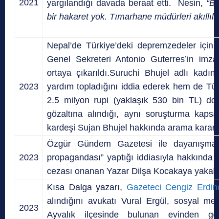
2021
yargılandığı davada beraat etti. Nesin,
“Be
bir hakaret yok. Tımarhane müdürleri akıllıla
Nepal’de Türkiye’deki depremzedeler için 
Genel Sekreteri Antonio Guterres’in imzası
ortaya çıkarıldı.Suruchi Bhujel adlı kadı
2023
yardım topladığını iddia ederek hem de Tür
2.5 milyon rupi (yaklaşık 530 bin TL) dola
gözaltına alındığı, aynı soruşturma kap
kardeşi Sujan Bhujel hakkında arama kararı ç
Özgür Gündem Gazetesi ile dayanışmak
2023
propagandası” yaptığı iddiasıyla hakkında 
cezası onanan Yazar Dilşa Kocakaya yakala
Kısa Dalga yazarı,
Gazeteci Cengiz Erdinç
alındığını avukatı Vural Ergül, sosyal me
2023
Ayvalık ilçesinde bulunan evinden göz