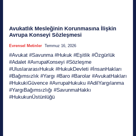
Avukatlık Mesleğinin Korunmasına İlişkin
Avrupa Konseyi Sözleşmesi
Evrensel Metinler
Temmuz 16, 2026
#Avukat #Savunma #Hukuk #Eşitlik #Özgürlük
#Adalet #AvrupaKonseyi #Sözleşme
#UluslararasıHukuk #HukukDevleti #İnsanHakları
#Bağımsızlık #Yargı #Baro #Barolar #AvukatHakları
#HukukiGüvence #AvrupaHukuku #AdilYargılanma
#YargıBağımsızlığı #SavunmaHakkı
#HukukunÜstünlüğü