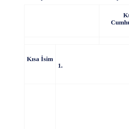
Kuzey
Cumhur
Kısa İsim
1.