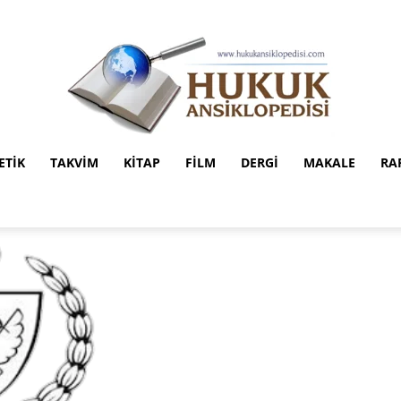
ETIK
TAKVIM
KITAP
FILM
DERGI
MAKALE
RA
Hukuk
Ansiklopedisi