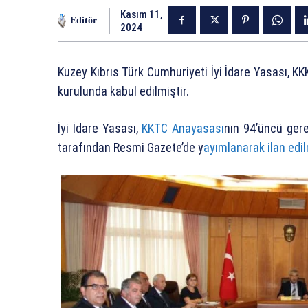
Kasım 11,
Editör
2024
Kuzey Kıbrıs Türk Cumhuriyeti İyi İdare Yasası, K
kurulunda kabul edilmiştir.
İyi İdare Yasası,
KKTC Anayasası
nın 94’üncü ger
tarafından Resmi Gazete’de y
ayımlanarak ilan edil