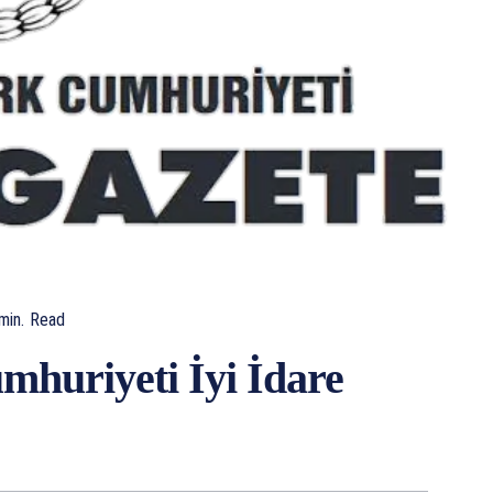
min.
Read
huriyeti İyi İdare