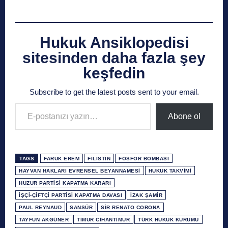
Hukuk Ansiklopedisi
sitesinden daha fazla şey
keşfedin
Subscribe to get the latest posts sent to your email.
E-postanızı yazın…
Abone ol
TAGS
FARUK EREM
FILISTIN
FOSFOR BOMBASI
HAYVAN HAKLARI EVRENSEL BEYANNAMESI
HUKUK TAKVIMI
HUZUR PARTISI KAPATMA KARARI
İŞÇI-ÇIFTÇI PARTISI KAPATMA DAVASI
İZAK ŞAMIR
PAUL REYNAUD
SANSÜR
SIR RENATO CORONA
TAYFUN AKGÜNER
TIMUR CIHANTIMUR
TÜRK HUKUK KURUMU