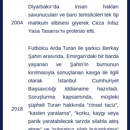
Diyarbakır’da insan hakları
savunucuları ve baro temsilcileri tek tip
2004
mahkum elbisesi giyerek Ceza İnfaz
Yasa Tasarısı’nı protesto etti.
Futbolcu Arda Turan ile şarkıcı Berkay
Şahin arasında, Emirgan’daki bir barda
yaşanan ve Şahin’in burnunun
kırılmasıyla sonuçlanan kavga ile ilgili
olarak İstanbul Cumhuriyet
Başsavcılığı iddianame hazırladı.
Soruşturma kapsamında, müşteki
şüpheli Turan hakkında ”cinsel taciz”,
2018
”kasten yaralama”, ”korku, kaygı veya
panik yaratabilecek tarzda silahla ateş
etme” ve ”ruhsatsız silah bulundurma”