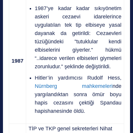
1987’ye kadar kadar sıkıyönetim
askeri cezaevi idarelerince
uygulatılan tek tip elbiseye yasal
dayanak da getirildi: Cezaevleri
tüzüğündeki ”tutuklular kendi
elbiselerini giyerler.” hükmü
“..idarece verilen elbiseleri giymeleri
1987
zorunludur.” şeklinde değiştirildi.
Hitler’in yardımcısı Rudolf Hess,
Nürnberg mahkemeleri
nde
yargılandıktan sonra ömür boyu
hapis cezasını çektiği Spandau
hapishanesinde öldü.
TİP ve TKP genel sekreterleri Nihat