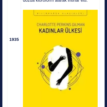
dozda kloroform alarak intihar etti.
1935