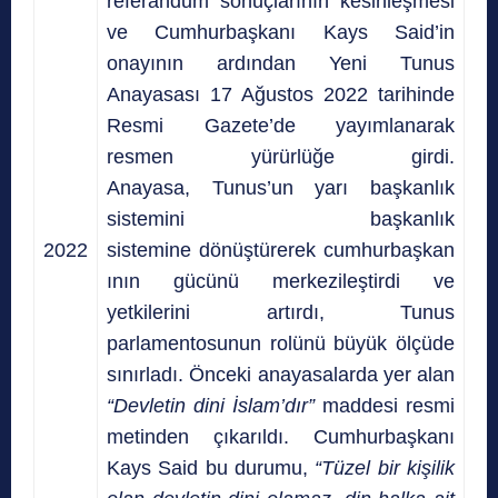
referandum sonuçlarının kesinleşmesi
ve Cumhurbaşkanı Kays Said’in
onayının ardından Yeni Tunus
Anayasası 17 Ağustos 2022
tarihinde
Resmi Gazete’de yayımlanarak
resmen yürürlüğe girdi.
A
nayasa,
Tunus’un
yarı başkanlık
sistemini
başkanlık
2022
sistemine
dönüştürerek
cumhurbaşkan
ının gücünü merkezileştirdi ve
yetkilerini artırdı, Tunus
parlamentosunun rolünü büyük
ölçüde
sınırladı.
Önceki anayasalarda yer alan
“Devletin dini İslam’dır”
maddesi resmi
metinden çıkarıldı. Cumhurbaşkanı
Kays Said bu durumu,
“Tüzel bir kişilik