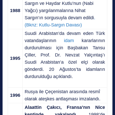
Sargın ve Haydar Kutlu’nun (Nabi
1988
Yağcı) yargılanmalarına Nihat
Sargın’ın sorgusuyla devam edildi
.
(Bknz: Kutlu-Sargın Davası)
Suudi Arabistan’da devam eden Türk
vatandaşlarının
idam
kararlarının
durdurulması için Başbakan Tansu
Çiller, Prof. Dr. Nevzat Yalçıntaş’ı
1995
Suudi Arabistan’a özel elçi olarak
gönderdi. 20 Ağustos’ta idamların
durdurulduğu açıklandı.
Rusya ile Çeçenistan arasında resmî
1996
olarak ateşkes antlaşması imzalandı.
Alaattin Çakıcı, Fransa’nın Nice
kentinde yakalandı.
1998’de