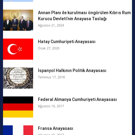
Annan Planı ile kurulması öngörülen Kıbrıs Rum
Kurucu Devleti’nin Anayasa Taslağı
Ağustos 21, 2024
Hatay Cumhuriyeti Anayasası
Ocak 27, 2020
İspanyol Halkının Politik Anayasası
Temmuz 17, 2018
Federal Almanya Cumhuriyeti Anayasası
Ağustos 10, 2017
Fransa Anayasası
Ağustos 10, 2017