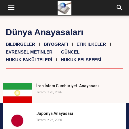
Dünya Anayasaları
BILDIRGELER
BIYOGRAFI
ETIK İLKELER
EVRENSEL METINLER
GÜNCEL
HUKUK FAKÜLTELERI
HUKUK FELSEFESI
İran İslam Cumhuriyeti Anayasası
Temmuz 28, 2026
Japonya Anayasası
Temmuz 26, 2026