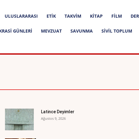
ULUSLARARASI
ETIK
TAKVIM
KITAP
FILM
DER
KRASI GÜNLERI
MEVZUAT
SAVUNMA
SIVIL TOPLUM
ER
BIYOGRAFI
DÜNYA ANAYASALARI
Latince Deyimler
Ağustos 9, 2026