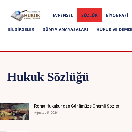
Hakkımızda
İletişim
Editoryal İlkeler
Hukuk
EVRENSEL
SÖZLÜK
BIYOGRAFI
Ansiklopedisi
BILDIRGELER
DÜNYA ANAYASALARI
HUKUK VE DEMO
Hukuk Sözlüğü
BILDIRGEL
Roma Hukukundan Günümüze Önemli Sözler
Ağustos 9, 2026