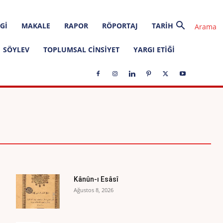
GI
MAKALE
RAPOR
RÖPORTAJ
TARIH
SÖYLEV
TOPLUMSAL CINSIYET
YARGI ETIĞI
ETIK İLKELER
EVRENSEL METINLER
Kânûn-ı Esâsî
Ağustos 8, 2026