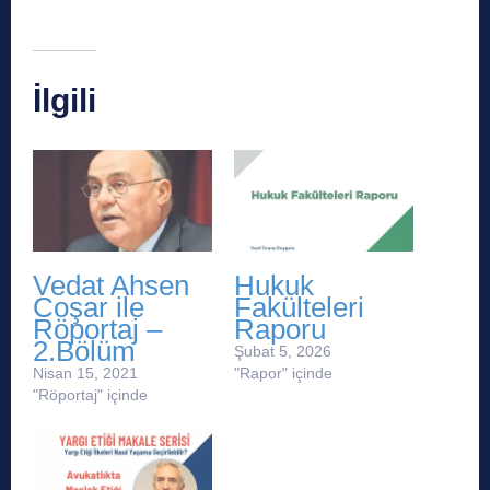
İlgili
Vedat Ahsen
Hukuk
Coşar ile
Fakülteleri
Röportaj –
Raporu
2.Bölüm
Şubat 5, 2026
Nisan 15, 2021
"Rapor" içinde
"Röportaj" içinde