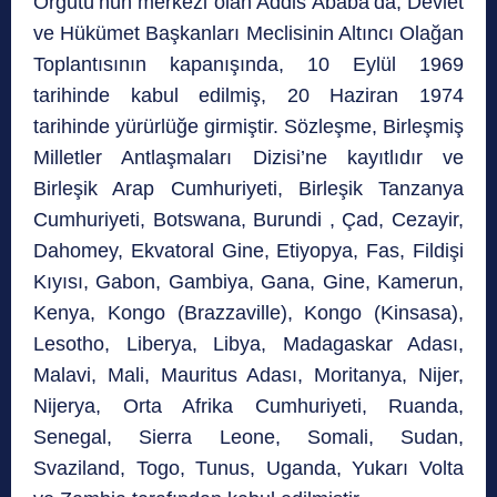
Örgütü’nün merkezi olan Addis Ababa’da, Devlet
ve Hükümet Başkanları Meclisinin Altıncı Olağan
Toplantısının kapanışında, 10 Eylül 1969
tarihinde kabul edilmiş, 20 Haziran 1974
tarihinde yürürlüğe girmiştir. Sözleşme, Birleşmiş
Milletler Antlaşmaları Dizisi’ne kayıtlıdır ve
Birleşik Arap Cumhuriyeti, Birleşik Tanzanya
Cumhuriyeti, Botswana, Burundi , Çad, Cezayir,
Dahomey, Ekvatoral Gine, Etiyopya, Fas, Fildişi
Kıyısı, Gabon, Gambiya, Gana, Gine, Kamerun,
Kenya, Kongo (Brazzaville), Kongo (Kinsasa),
Lesotho, Liberya, Libya, Madagaskar Adası,
Malavi, Mali, Mauritus Adası, Moritanya, Nijer,
Nijerya, Orta Afrika Cumhuriyeti, Ruanda,
Senegal, Sierra Leone, Somali, Sudan,
Svaziland, Togo, Tunus, Uganda, Yukarı Volta