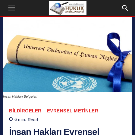
İnsan Hakları Belgeleri
BILDIRGELER
EVRENSEL METINLER
6
min.
Read
İnsan Hakları Evrensel