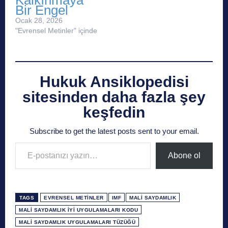
Kalkınmaya
Bir Engel
Ocak 28, 2026
"Evrensel Metinler" içinde
Hukuk Ansiklopedisi
sitesinden daha fazla şey
keşfedin
Subscribe to get the latest posts sent to your email.
E-postanızı yazın…
Abone ol
TAGS
EVRENSEL METINLER
IMF
MALI SAYDAMLIK
MALI SAYDAMLIK İYI UYGULAMALARI KODU
MALI SAYDAMLIK UYGULAMALARI TÜZÜĞÜ