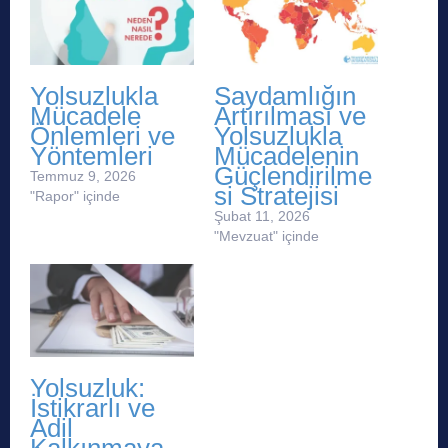
Yolsuzlukla
Saydamlığın
Mücadele
Artırılması ve
Önlemleri ve
Yolsuzlukla
Yöntemleri
Mücadelenin
Güçlendirilme
Temmuz 9, 2026
si Stratejisi
"Rapor" içinde
Şubat 11, 2026
"Mevzuat" içinde
Yolsuzluk:
İstikrarlı ve
Adil