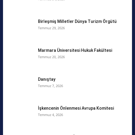
Birleşmiş Milletler Dünya Turizm Örgütü
Temmuz 29, 2026
Marmara Üniversitesi Hukuk Fakültesi
Temmuz 20, 2026
Danıştay
Temmuz 7, 2026
İşkencenin Önlenmesi Avrupa Komitesi
Temmuz 4, 2026