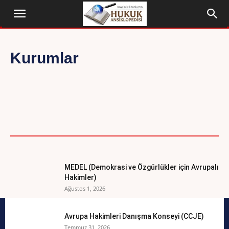
Kurumlar
BILDIRGELER
BIYOGRAFI
DÜNYA ANAYASALARI
ETIK İLKELER
EVRENSEL METINLER
GÜNCEL
HUKUK FAKÜLTELERI
HUKUK FELSEFESI
MEDEL (Demokrasi ve Özgürlükler için Avrupalı
Hakimler)
Ağustos 1, 2026
Avrupa Hakimleri Danışma Konseyi (CCJE)
Temmuz 31, 2026