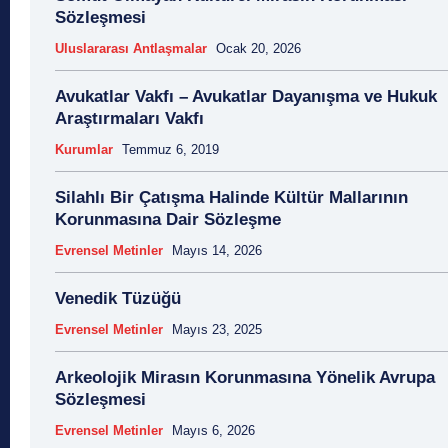
19 Ocak
19 Şubat
19 Temmuz
1921 Af K
Sözleşmesi
1921 Anayasası
1922 Genel Af Kanunu
1924 Anay
Uluslararası Antlaşmalar
Ocak 20, 2026
1933 Genel Af Kanunu
1947 Yardım Antla
1958 Orman Affı
1960 Af Kanunu
1960 Da
Avukatlar Vakfı – Avukatlar Dayanışma ve Hukuk
1960 Ek Af Kanunu
1960 Geçici Anay
Araştırmaları Vakfı
1960 Genel Af Kanunu
1961 Anayasası
1961 Halkoyl
Kurumlar
Temmuz 6, 2019
1966 Genel Af Kanunu
1966 Genel Affı
1982 Anay
1984
1985 Af Kanunu
2 Ağustos
2 Aralık
2
Silahlı Bir Çatışma Halinde Kültür Mallarının
2 Eylül
2 Kasım
2 Nisan
2 Ocak
2 
Korunmasına Dair Sözleşme
20 Ağustos
20 Aralık
20 Aralık Dayanışma
Evrensel Metinler
Mayıs 14, 2026
20 Haziran
20 Kasım
20 Nisan
20 Ocak
20 
20 Temmuz
2007 Anayasa Taslağı
2021 Eylem 
Venedik Tüzüğü
21 Ağustos
21 Aralık
21 Eylül
21 Haziran
21 
Evrensel Metinler
Mayıs 23, 2025
21 Mart
21 Nisan
21 Ocak
21. Yüzyılda A
22 Ağustos
22 Aralık
22 Mart
22 Nisan
22
Arkeolojik Mirasın Korunmasına Yönelik Avrupa
23 Aralık
23 Ekim
23 Haziran
23 Nisan
23
Sözleşmesi
23 Şubat
24 Ağustos
24 Aralık
24 Ekim
24 
Evrensel Metinler
Mayıs 6, 2026
24 Mart
24 Ocak
24 Temmuz
25 Ağustos
25 