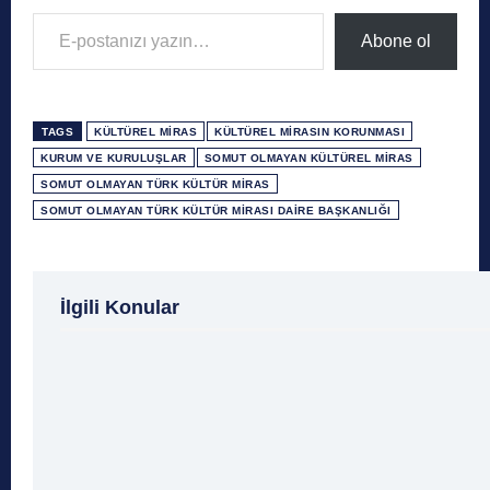
E-postanızı yazın…
Abone ol
TAGS
KÜLTÜREL MIRAS
KÜLTÜREL MIRASIN KORUNMASI
KURUM VE KURULUŞLAR
SOMUT OLMAYAN KÜLTÜREL MIRAS
SOMUT OLMAYAN TÜRK KÜLTÜR MIRAS
SOMUT OLMAYAN TÜRK KÜLTÜR MIRASI DAIRE BAŞKANLIĞI
1 Ağustos
1 Aralık
1 Eylül
1 Kasım
1 Liralı
İlgili Konular
1 Mayıs
1 Ocak
1 Şubat
10 Ağustos
10 
10 Emir
10 Haziran
10 Kasım
10 Nisan
10
10 Şubat
11 Ağustos
11 Eylül
11 Eylül saldı
11 Haziran
11 Mayıs
11 Ocak
11 Şubat
11 Te
12 Ağustos
12 Angry Men
12 Aralık
12 Ekim
12 
12 Eylül Anayasası
12 Eylül Darbe Bildirisi
12 Eylül Da