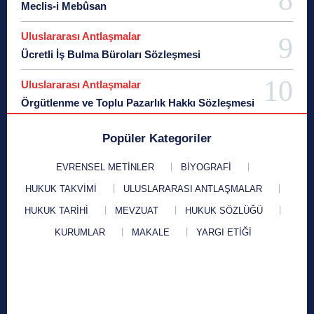
Meclis-i Mebûsan
Actio libera in causa
Actio Liberae in Causa
A
Ad Hoc Hakim
Ad hoc mahkeme
ad hoc y
Uluslararası Antlaşmalar
ad hominem
Ad ve Soyadı Değişi
Ücretli İş Bulma Büroları Sözleşmesi
Ad ve Soyadlarının Değişikliğine İlişkin Uluslararası Söz
Adalar
Adalar Deklarasyonu
Adalet
Adalet Akad
Uluslararası Antlaşmalar
Adalet Bakanı
Adalet Bakanlığı
Adalet Bas
Örgütlenme ve Toplu Pazarlık Hakkı Sözleşmesi
adalet divanı
Adalet Fermanı
Adalet fi
Adalet Kavramı
Adalet Komi
Popüler Kategoriler
Adalet Mantığı ve Hüküm Verme Sanatı
Adalet N
EVRENSEL METINLER
BIYOGRAFI
Adalet Savaşçısı
Adalet Şiirleri
Adalet Siz
HUKUK TAKVIMI
ULUSLARARASI ANTLAŞMALAR
Adalet Teorisi
Adalet Yay
Adalete Başvuruyu Kolaylaştırıcı Tedbirler
Adaletin Ç
HUKUK TARIHI
MEVZUAT
HUKUK SÖZLÜĞÜ
Adaletin Etkililiği Komisyonu
Adaletin Gözya
KURUMLAR
MAKALE
YARGI ETIĞI
Adaletin İşleyişini Geliştirici Hukuk Yargılama Usulü İl
Adam Öldürme
Adana Barosu
Adhokrasi
Adi Or
Adi Şirket
Adil bir Küreselleşme için Sosyal Adalet Bild
adil yargılanma hakkı
Adil Yargılanma Hakkı Günü
Adile