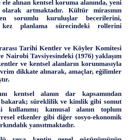
 ele alınan kentsel koruma alanında, yeni
i olarak artmaktadır. Kültür mirasının
en sorumlu kuruluşlar becerilerini,
 kez planlama sürecindeki rollerini
rası Tarihi Kentler ve Köyler Komitesi
e Nairobi Tavsiyesindeki (1976) yaklaşım
kentler ve kentsel alanların korunmasıyla
evrim dikkate alınarak, amaçlar, eğilimler
tır.
asını kentsel alanın dar kapsamından
bakarak; süreklilik ve kimlik gibi somut
zi kullanımı; kamusal alanın toplum
vresel etkenler gibi diğer sosyo-ekonomik
arkındalık yansıtmaktadır.
olü veya kentin genel görünümünün