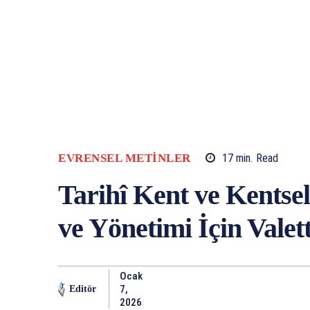
EVRENSEL METINLER
17
min.
Read
​Tarihî Kent ve Kents
ve Yönetimi İçin Valett
Ocak
7,
Editör
2026