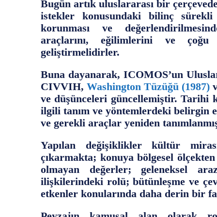
Bugün artık uluslararası bir çerçevede
istekler konusundaki bilinç sürekl
korunması ve değerlendirilmesind
araçlarını, eğilimlerini ve çoğu
geliştirmelidirler.
Buna dayanarak, ICOMOS’un Uluslara
CIVVIH,
Washington Tüzüğü (1987)
v
ve düşünceleri güncellemiştir. Tarihi 
ilgili tanım ve yöntemlerdeki belirgin 
ve gerekli araçlar yeniden tanımlanmış
Yapılan değişiklikler kültür mir
çıkarmakta; konuya bölgesel ölçekten 
olmayan değerler; geleneksel ara
ilişkilerindeki rolü; bütünleşme ve çe
etkenler konularında daha derin bir f
Peyzajın kamusal alan olarak r