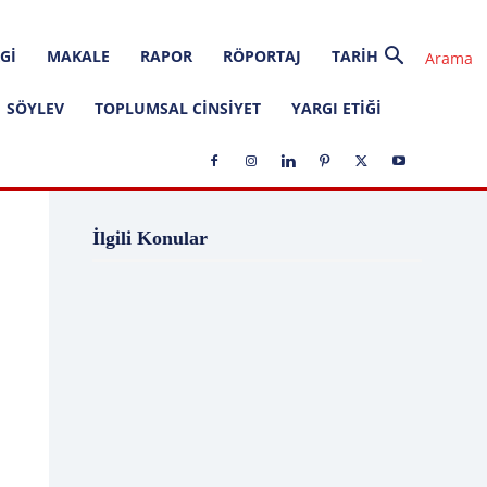
GI
MAKALE
RAPOR
RÖPORTAJ
TARIH
SÖYLEV
TOPLUMSAL CINSIYET
YARGI ETIĞI
1 Ağustos
1 Aralık
1 Eylül
1 Kasım
İlgili Konular
1 Liralık Dava
1 Mayıs
1 Ocak
1 Şubat
10 Ağustos
10 Aralık
10 Emir
10 Haziran
10 Kasım
10 Nisan
10 Ocak
10 Şubat
11 Ağustos
11 Eylül
11 Eylül saldırıları
11 Haziran
11 Mayıs
11 Ocak
11 Şubat
11 Temmuz
12 Ağustos
12 Angry Men
12 Aralık
12 Ekim
12 Eylül
12 Eylül Anayasası
12 Eylül Darbe Bildirisi
12 Eylül Darbesi
12 Eylül Davası
12 Haziran