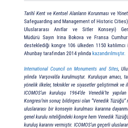
Tarihî Kent
ve
Kentsel Alanların Korunması
ve
Yönet
Safeguarding and Management of Historic Cities),
Uluslararası Anıtlar ve Sitler Konseyi) G
Müdürü Sayın Irina Bokova ve Fransa Cumhuri
desteklediği kongre 106 ülkeden 1150 katılımcı 
Ahunbay tarafından 2014 yılında
kazandırılmıştır.
International Council on Monuments and Sites
, Ul
yılında Varşova’da kurulmuştur. Kuruluşun amacı, tar
yönelik ilkeler, teknikler ve siyasetler geliştirmek ve 
ICOMOS’un kuruluşu 1964’de Venedik’te yapılan 2
Kongresi’nin sonuç bildirgesi olan “Venedik Tüzüğü” 
uluslararası bir konseyin kurulması kararına dayanm
genel kurulu niteliğindeki kongre hem Venedik Tüzüğ
kuruluş kararını vermiştir. ICOMOS’un geçerli uluslar