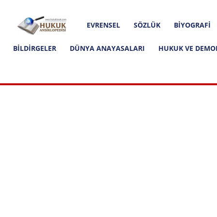
Hakkımızda
İletişim
Editoryal İlkeler
Hukuk
EVRENSEL
SÖZLÜK
BIYOGRAFI
Ansiklopedisi
BILDIRGELER
DÜNYA ANAYASALARI
HUKUK VE DEMO