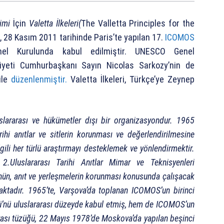
imi
İçin
Valetta İlkeleri(
The Valletta Principles for the
 28 Kasım 2011 tarihinde Paris’te yapılan 17.
ICOMOS
enel Kurulunda kabul edilmiştir. UNESCO Genel
yeti Cumhurbaşkanı Sayın Nicolas Sarkozy’nin de
ile
düzenlenmiştir.
Valetta İlkeleri, Türkçe’ye Zeynep
uslararası ve hükümetler dışı bir organizasyondur. 1965
ihi anıtlar ve sitlerin korunması ve değerlendirilmesine
ilgili her türlü araştırmayı desteklemek ve yönlendirmektir.
.Uluslararası Tarihi Anıtlar Mimar ve Teknisyenleri
nün, anıt ve yerleşmelerin korunması konusunda çalışacak
aktadır. 1965’te, Varşova’da toplanan ICOMOS’un birinci
ü’nü uluslararası düzeyde kabul etmiş, hem de ICOMOS’un
arası tüzüğü, 22 Mayıs 1978’de Moskova’da yapılan beşinci