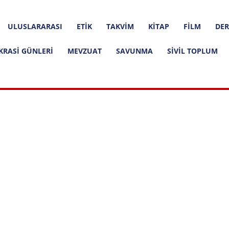
ULUSLARARASI
ETIK
TAKVIM
KITAP
FILM
DER
KRASI GÜNLERI
MEVZUAT
SAVUNMA
SIVIL TOPLUM