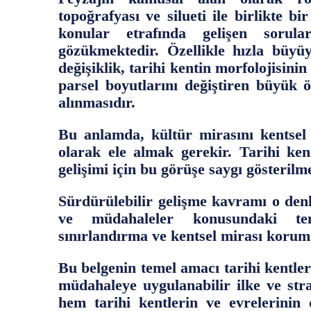
topoğrafyası ve silueti ile birlikte b
konular etrafında gelişen soru
gözükmektedir. Özellikle hızla büyü
değişiklik, tarihi kentin morfolojisin
parsel boyutlarını değiştiren büyük öl
alınmasıdır.
Bu anlamda, kültür mirasını kentsel
olarak ele almak gerekir. Tarihi ke
gelişimi için bu görüşe saygı gösterilme
Sürdürülebilir gelişme kavramı o den
ve müdahaleler konusundaki tem
sınırlandırma ve kentsel mirası korum
Bu belgenin temel amacı tarihi kentler
müdahaleye uygulanabilir ilke ve strat
hem tarihi kentlerin ve evrelerini