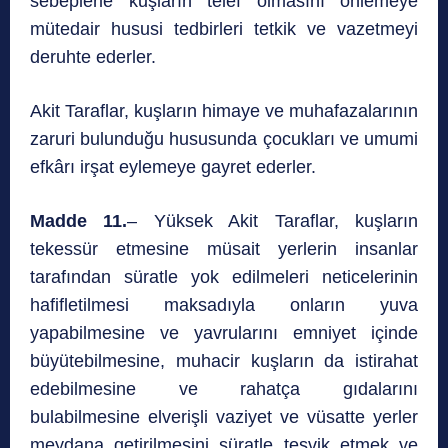
sebeplerle kuşların telef olmasını önlemeye
mütedair hususi tedbirleri tetkik ve vazetmeyi
deruhte ederler.
Akit Taraflar, kuşların himaye ve muhafazalarının
zaruri bulunduğu hususunda çocukları ve umumi
efkârı irşat eylemeye gayret ederler.
Madde 11.
– Yüksek Akit Taraflar, kuşların
tekessür etmesine müsait yerlerin insanlar
tarafından süratle yok edilmeleri neticelerinin
hafifletilmesi maksadıyla onların yuva
yapabilmesine ve yavrularını emniyet içinde
büyütebilmesine, muhacir kuşların da istirahat
edebilmesine ve rahatça gıdalarını
bulabilmesine elverişli vaziyet ve vüsatte yerler
meydana getirilmesini süratle teşvik etmek ve