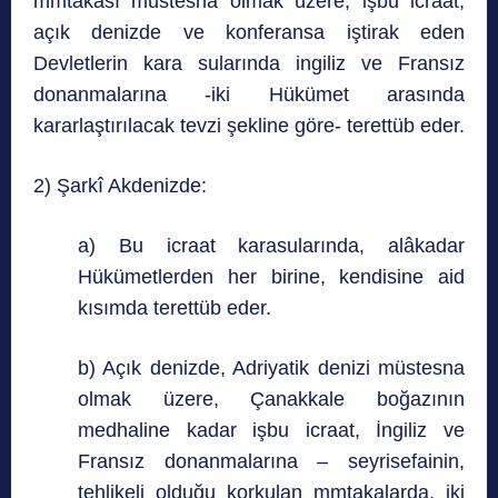
mmtakası müstesna olmak üzere, işbu icraat,
açık denizde ve konferansa iştirak eden
Devletlerin kara sularında ingiliz ve Fransız
donanmalarına -iki Hükümet arasında
kararlaştırılacak tevzi şekline göre- terettüb eder.
2) Şarkî Akdenizde:
a) Bu icraat karasularında, alâkadar
Hükümetlerden her birine, kendisine aid
kısımda terettüb eder.
b) Açık denizde, Adriyatik denizi müstesna
olmak üzere, Çanakkale boğazının
medhaline kadar işbu icraat, İngiliz ve
Fransız donanmalarına – seyrisefainin,
tehlikeli olduğu korkulan mmtakalarda, iki