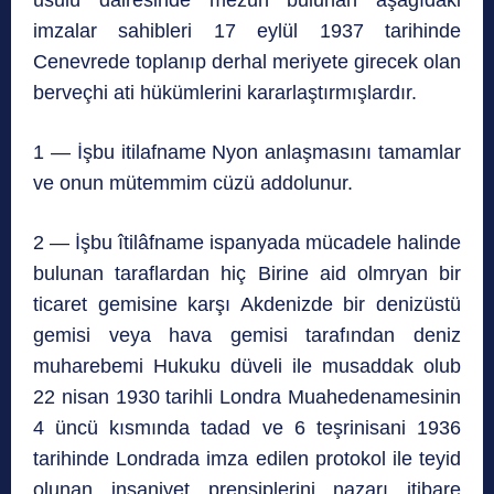
usulü dairesinde mezun bulunan aşağıdaki
imzalar sahibleri 17 eylül 1937 tarihinde
Cenevrede toplanıp derhal meriyete girecek olan
berveçhi ati hükümlerini kararlaştırmışlardır.
1 — İşbu itilafname Nyon anlaşmasını tamamlar
ve onun mütemmim cüzü addolunur.
2 — İşbu îtilâfname ispanyada mücadele halinde
bulunan taraflardan hiç Birine aid olmryan bir
ticaret gemisine karşı Akdenizde bir denizüstü
gemisi veya hava gemisi tarafından deniz
muharebemi Hukuku düveli ile musaddak olub
22 nisan 1930 tarihli Londra Muahedenamesinin
4 üncü kısmında tadad ve 6 teşrinisani 1936
tarihinde Londrada imza edilen protokol ile teyid
olunan insaniyet prensiplerini nazarı itibare