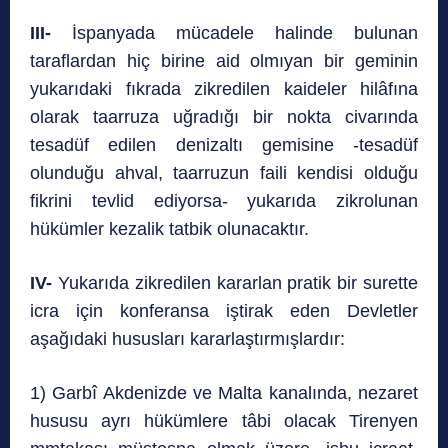
III-
İspanyada mücadele halinde bulunan
taraflardan hiç birine aid olmıyan bir geminin
yukarıdaki fıkrada zikredilen kaideler hilâfına
olarak taarruza uğradığı bir nokta civarında
tesadüf edilen denizaltı gemisine -tesadüf
olunduğu ahval, taarruzun faili kendisi olduğu
fikrini tevlid ediyorsa- yukarıda zikrolunan
hükümler kezalik tatbik olunacaktır.
IV-
Yukarıda zikredilen kararlan pratik bir surette
icra için konferansa iştirak eden Devletler
aşağıdaki hususları kararlaştırmışlardır:
1) Garbî Akdenizde ve Malta kanalında, nezaret
hususu ayrı hükümlere tâbi olacak Tirenyen