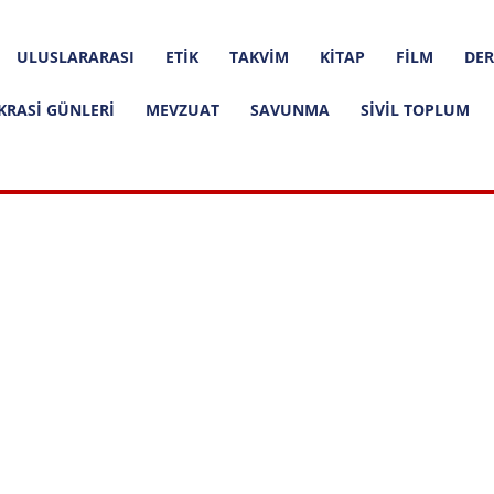
ULUSLARARASI
ETIK
TAKVIM
KITAP
FILM
DER
KRASI GÜNLERI
MEVZUAT
SAVUNMA
SIVIL TOPLUM