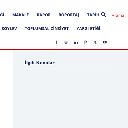
GI
MAKALE
RAPOR
RÖPORTAJ
TARIH
SÖYLEV
TOPLUMSAL CINSIYET
YARGI ETIĞI
1 Ağustos
1 Aralık
1 Eylül
1 Kasım
İlgili Konular
1 Liralık Dava
1 Mayıs
1 Ocak
1 Şubat
10 Ağustos
10 Aralık
10 Emir
10 Haziran
10 Kasım
10 Nisan
10 Ocak
10 Şubat
11 Ağustos
11 Eylül
11 Eylül saldırıları
11 Haziran
11 Mayıs
11 Ocak
11 Şubat
11 Temmuz
12 Ağustos
12 Angry Men
12 Aralık
12 Ekim
12 Eylül
12 Eylül Anayasası
12 Eylül Darbe Bildirisi
12 Eylül Darbesi
12 Eylül Davası
12 Haziran