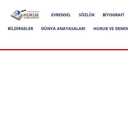
Hakkımızda
İletişim
Editoryal İlkeler
Hukuk
EVRENSEL
SÖZLÜK
BIYOGRAFI
Ansiklopedisi
BILDIRGELER
DÜNYA ANAYASALARI
HUKUK VE DEMO