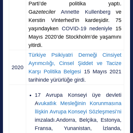
Parti’de
politika yaptı.
G
azeteciler
Annette Kullenberg
ve
Kerstin Vinterhed’in kardeşidir. 75
yaşındayken
COVID-19 nedeniyle
15
Mayıs 2020’de Stockholm’de yaşamını
yitirdi.
Türkiye Psikiyatri Derneği Cinsiyet
Ayrımcılığı, Cinsel Şiddet ve Tacize
2020
Karşı Politika Belgesi
15 Mayıs 2021
tarihinde yürürlüğe girdi.
17 Avrupa Konseyi üye devleti
A
vukatlık Mesleğinin Korunmasına
İlişkin Avrupa Konseyi Sözleşmesi’ni
imzaladı.Andorra, Belçika, Estonya,
Fransa, Yunanistan, İzlanda,