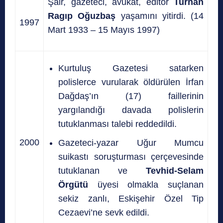
Şair, gazeteci, avukat, editör
Turhan
Ragıp Oğuzbaş
yaşamını yitirdi. (14
1997
Mart 1933 – 15 Mayıs 1997)
Kurtuluş Gazetesi satarken
polislerce vurularak öldürülen İrfan
Dağdaş’ın (17) faillerinin
yargılandığı davada polislerin
tutuklanması talebi reddedildi.
2000
Gazeteci-yazar Uğur Mumcu
suikastı soruşturması çerçevesinde
tutuklanan ve
Tevhid-Selam
Örgütü
üyesi olmakla suçlanan
sekiz zanlı, Eskişehir Özel Tip
Cezaevi’ne sevk edildi.