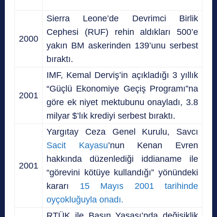
Sierra Leone’de Devrimci Birlik
Cephesi (RUF) rehin aldıkları 500’e
2000
yakın BM askerinden 139’unu serbest
bıraktı.
IMF, Kemal Derviş’in açıkladığı 3 yıllık
“Güçlü Ekonomiye Geçiş Programı”na
2001
göre ek niyet mektubunu onayladı, 3.8
milyar $’lık krediyi serbest bıraktı.
Yargıtay Ceza Genel Kurulu, Savcı
Sacit Kayasu
’nun Kenan Evren
hakkında düzenlediği iddianame ile
2001
“görevini kötüye kullandığı” yönündeki
kararı
15 Mayıs 2001 tarihinde
oyçokluğuyla onadı.
RTÜK ile Basın Yasası’nda değişiklik