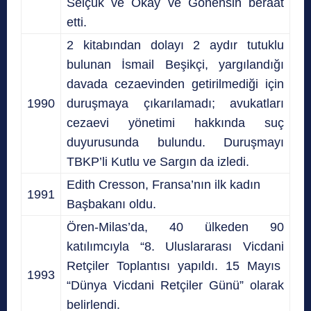
Selçuk ve Okay ve Gönensin beraat
etti.
2 kitabından dolayı 2 aydır tutuklu
bulunan İsmail Beşikçi, yargılandığı
davada cezaevinden getirilmediği için
1990
duruşmaya çıkarılamadı; avukatları
cezaevi yönetimi hakkında suç
duyurusunda bulundu. Duruşmayı
TBKP’li Kutlu ve Sargın da izledi.
Edith Cresson, Fransa’nın ilk kadın
1991
Başbakanı oldu.
Ören-Milas’da, 40 ülkeden 90
katılımcıyla “8. Uluslararası Vicdani
Retçiler Toplantısı yapıldı. 15 Mayıs
1993
“Dünya Vicdani Retçiler Günü” olarak
belirlendi.