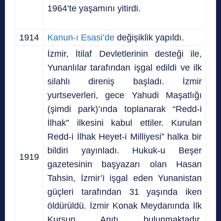
1964’te yaşamını yitirdi.
1914
Kanun-ı Esasi’de
değişiklik yapıldı.
İzmir, İtilaf Devletlerinin desteği ile,
Yunanlılar tarafından işgal edildi ve ilk
silahlı direniş başladı. İzmir
yurtseverleri, gece Yahudi Maşatlığı
(şimdi park)’ında toplanarak “Redd-i
İlhak” ilkesini kabul ettiler. Kurulan
Redd-i İlhak Heyet-i Milliyesi” halka bir
bildiri yayınladı. Hukuk-u Beşer
1919
gazetesinin başyazarı olan Hasan
Tahsin, İzmir’i işgal eden Yunanistan
güçleri tarafından 31 yaşında iken
öldürüldü. İzmir Konak Meydanında İlk
Kurşun Anıtı bulunmaktadır.