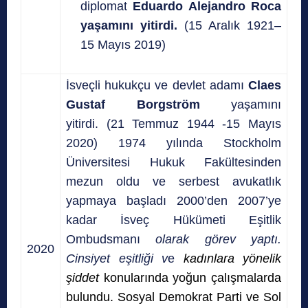
diplomat
Eduardo Alejandro Roca
yaşamını yitirdi.
(15 Aralık 1921–
15 Mayıs 2019)
İsveçli hukukçu ve devlet adamı
Claes
Gustaf Borgström
yaşamını
yitirdi. (21 Temmuz 1944 -15 Mayıs
2020) 1974 yılında Stockholm
Üniversitesi Hukuk Fakültesinden
mezun oldu ve serbest avukatlık
yapmaya başladı 2000’den 2007’ye
kadar İsveç Hükümeti Eşitlik
Ombudsmanı
olarak görev yaptı.
2020
Cinsiyet eşitliği v
e
kadınlara yönelik
şiddet
konularında yoğun çalışmalarda
bulundu. Sosyal Demokrat Parti ve
Sol