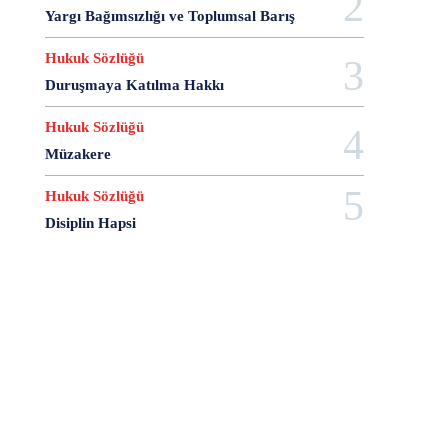
28 Haziran
28 Mart
28 Nisan
28 Ocak
Yargı Bağımsızlığı ve Toplumsal Barış
28 Şubat
28 Şubat Darbesi
28 Şubat Kararları
Hukuk Sözlüğü
28 Temmuz
2863 Sayılı Kanun
29 Ağustos
Duruşmaya Katılma Hakkı
29 Ekim
29 Kasım
29 Mart
29 Ocak
29 Temmuz
298 Sayılı Kanun
3 Ağustos
Hukuk Sözlüğü
3 Ekim
3 Nisan
3 Ocak
30 Ağustos
Müzakere
30 Aralık
30 Ekim
30 Kasım
30 Mart
30 Ocak
30 Temmuz
31 Aralık
31 Ekim
Hukuk Sözlüğü
31 Ocak
31 Temmuz
33 Kurşun Olayı
Disiplin Hapsi
4 Ağustos
4 Mayıs
4 Şubat
4 Temmuz
49'lar Davası
5 Ağustos
5 Aralık
5 Ekim
5 Kasım
5 Nisan
5 Nisan Avukatlar Günü
5816 sayılı Kanun
6 Ağustos
6 Aralık
6 Haziran
6 Kasım
6 Mart
6 Mayıs
6 Nisan
6 Ocak
6 Şubat
6 Temmuz
6-7 Eylül Olayları
6284
7 Ağustos
7 Aralık
7 Eylül
7 Kasım
7 Mart
7 Mayıs
7 Ocak