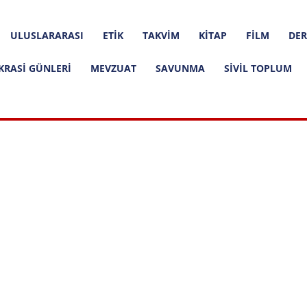
ULUSLARARASI
ETIK
TAKVIM
KITAP
FILM
DER
KRASI GÜNLERI
MEVZUAT
SAVUNMA
SIVIL TOPLUM