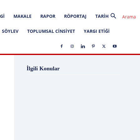
GI
MAKALE
RAPOR
RÖPORTAJ
TARIH
SÖYLEV
TOPLUMSAL CINSIYET
YARGI ETIĞI
1 Ağustos
1 Aralık
1 Eylül
1 Kasım
İlgili Konular
1 Liralık Dava
1 Mayıs
1 Ocak
1 Şubat
10 Ağustos
10 Aralık
10 Emir
10 Haziran
10 Kasım
10 Nisan
10 Ocak
10 Şubat
11 Ağustos
11 Eylül
11 Eylül saldırıları
11 Haziran
11 Mayıs
11 Ocak
11 Şubat
11 Temmuz
12 Ağustos
12 Angry Men
12 Aralık
12 Ekim
12 Eylül
12 Eylül Anayasası
12 Eylül Darbe Bildirisi
12 Eylül Darbesi
12 Eylül Davası
12 Haziran