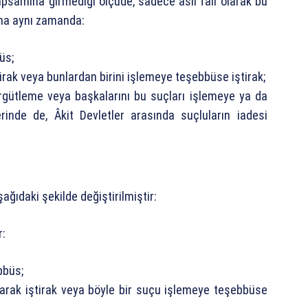
apsamına girmediği ölçüde, sadece asli fail olarak bu
ama aynı zamanda:
üs;
irak veya bunlardan birini işlemeye teşebbüse iştirak;
örgütleme veya başkalarını bu suçları işlemeye ya da
inde de, Âkit Devletler arasında suçluların iadesi
ğıdaki şekilde değiştirilmiştir:
r:
bbüs;
olarak iştirak veya böyle bir suçu işlemeye teşebbüse