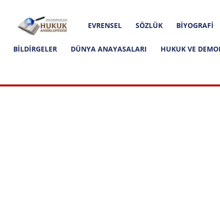
Hakkımızda
İletişim
Editoryal İlkeler
Hukuk
EVRENSEL
SÖZLÜK
BIYOGRAFI
Ansiklopedisi
BILDIRGELER
DÜNYA ANAYASALARI
HUKUK VE DEMO