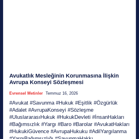
Avukatlık Mesleğinin Korunmasına İlişkin
Avrupa Konseyi Sözleşmesi
Evrensel Metinler
Temmuz 16, 2026
#Avukat #Savunma #Hukuk #Eşitlik #Özgürlük
#Adalet #AvrupaKonseyi #Sözleşme
#UluslararasıHukuk #HukukDevleti #İnsanHakları
#Bağımsızlık #Yargı #Baro #Barolar #AvukatHakları
#HukukiGüvence #AvrupaHukuku #AdilYargılanma
#YargıBağımsızlığı #SavunmaHakkı