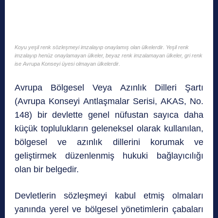
Koyu yeşil renk sözleşmeyi imzalayıp onaylamış olan ülkelerdir. Yeşil renk
imzalayıp henüz onaylamayan ülkeler, beyaz renk imzalamayan ülkeler, gri renk
ise Avrupa Konseyi üyesi olmayan ülkelerdir.
Avrupa Bölgesel Veya Azınlık Dilleri Şartı
(Avrupa Konseyi Antlaşmalar Serisi, AKAS, No.
148) bir devlette genel nüfustan sayıca daha
küçük toplulukların geleneksel olarak kullanılan,
bölgesel ve azınlık dillerini korumak ve
geliştirmek düzenlenmiş hukuki bağlayıcılığı
olan bir belgedir.
Devletlerin sözleşmeyi kabul etmiş olmaları
yanında yerel ve bölgesel yönetimlerin çabaları