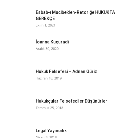
Esbab-ı Mucibe’den-Retoriğe HUKUKTA
GEREKÇE
Ekim 1, 2021
İoanna Kuçuradi
Aralık 30, 2020
Hukuk Felsefesi – Adnan Güriz
Haziran 18, 2019
Hukukçular Felsefeciler Düşünürler
Temmuz 25, 2018
Legal Yayıncılık
Nisan 3, 2018