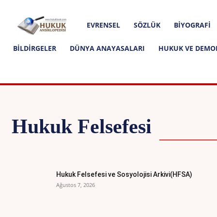
Hakkımızda
İletişim
Editoryal İlkeler
Hukuk
EVRENSEL
SÖZLÜK
BIYOGRAFI
Ansiklopedisi
BILDIRGELER
DÜNYA ANAYASALARI
HUKUK VE DEMO
Hukuk Felsefesi
BILDIRGEL
Hukuk Felsefesi ve Sosyolojisi Arkivi(HFSA)
Ağustos 7, 2026