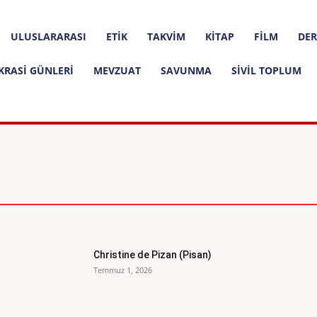
ULUSLARARASI
ETIK
TAKVIM
KITAP
FILM
DER
KRASI GÜNLERI
MEVZUAT
SAVUNMA
SIVIL TOPLUM
ER
BIYOGRAFI
DÜNYA ANAYASALARI
Christine de Pizan (Pisan)
Temmuz 1, 2026