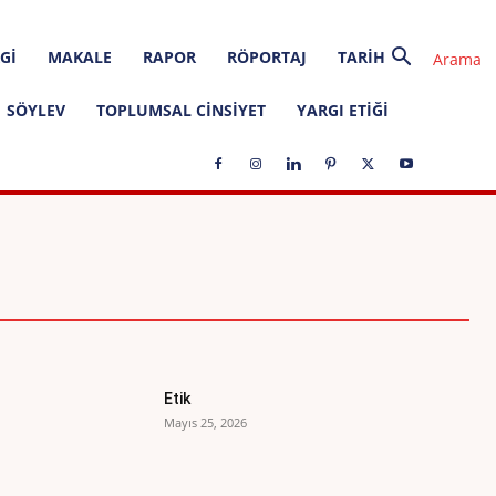
GI
MAKALE
RAPOR
RÖPORTAJ
TARIH
SÖYLEV
TOPLUMSAL CINSIYET
YARGI ETIĞI
ETIK İLKELER
EVRENSEL METINLER
Etik
Mayıs 25, 2026