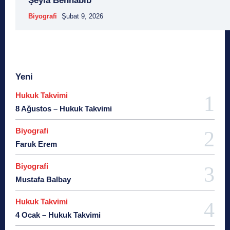
Şeyla Benhabib
25 Ocak
26 Ağustos
26 Aralık
26 Ekim
26 
Biyografi
Şubat 9, 2026
26 Haziran
26 Kasım
26 Ocak
27 Aralık
27
27 Kasım
27 Mayıs
27 Mayıs Darbe Bil
27 Mayıs Darbesi
27 Nisan
27 Nisan Muht
28 Ağustos
28 Haziran
28 Mart
28 Nisan
28
Yeni
28 Şubat
28 Şubat Darbesi
28 Şubat Kararları
28 Te
2863 Sayılı Kanun
29 Ağustos
29 Ekim
29 
Hukuk Takvimi
29 Mart
29 Ocak
29 Temmuz
298 Sayılı 
8 Ağustos – Hukuk Takvimi
3 Ağustos
3 Ekim
3 Nisan
3 Ocak
30 Ağ
30 Aralık
30 Ekim
30 Kasım
30 Mart
30
Biyografi
30 Temmuz
31 Aralık
31 Ekim
31 Ocak
31 Te
Faruk Erem
33 Kurşun Olayı
4 Ağustos
4 Mayıs
4 
Biyografi
4 Temmuz
49'lar Davası
5 Ağustos
5 Aralık
5
Mustafa Balbay
5 Kasım
5 Nisan
5 Nisan Avukatlar
5816 sayılı Kanun
6 Ağustos
6 Aralık
6 Ha
Hukuk Takvimi
6 Kasım
6 Mart
6 Mayıs
6 Nisan
6 Ocak
6 
4 Ocak – Hukuk Takvimi
6 Temmuz
6-7 Eylül Olayları
6284
7 Ağustos
7 