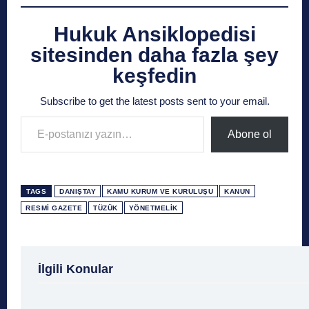
Hukuk Ansiklopedisi
sitesinden daha fazla şey
keşfedin
Subscribe to get the latest posts sent to your email.
E-postanızı yazın…
Abone ol
TAGS
DANIŞTAY
KAMU KURUM VE KURULUŞU
KANUN
RESMI GAZETE
TÜZÜK
YÖNETMELIK
1 Ağustos
1 Aralık
1 Eylül
1 Kasım
1 Liralı
İlgili Konular
1 Mayıs
1 Ocak
1 Şubat
10 Ağustos
10 
10 Emir
10 Haziran
10 Kasım
10 Nisan
10