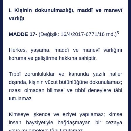
I. Kişinin dokunulmazlığı, maddî ve manevî
varlığı
5
MADDE 17-
(Değişik:
16/4/2017-6771/16 md.)
Herkes, yaşama, maddî ve manevî varlığını
koruma ve geliştirme hakkına sahiptir.
Tıbbî zorunluluklar ve kanunda yazılı haller
dışında, kişinin vücut bütünlüğüne dokunulamaz;
rızası olmadan bilimsel ve tıbbî deneylere tâbi
tutulamaz.
Kimseye işkence ve eziyet yapılamaz; kimse
insan haysiyetiyle bağdaşmayan bir cezaya
veya muameleye tâbi tutulamaz.