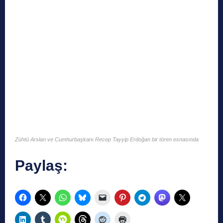
Zühtü Arslan ve Cumhurbaşkanı Recep Tayyip Erdoğan bir tören esnasında
Paylaş: