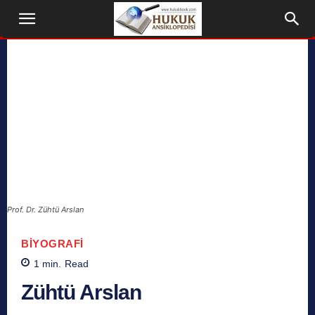
Prof. Dr. Zühtü Arslan
BIYOGRAFI
1
min.
Read
Zühtü Arslan