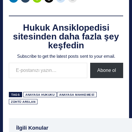
Hukuk Ansiklopedisi
sitesinden daha fazla şey
keşfedin
Subscribe to get the latest posts sent to your email.
E-postanızı yazın…
Abone ol
TAGS
ANAYASA HUKUKU
ANAYASA MAHKEMESI
ZÜHTÜ ARSLAN
1 Ağustos
1 Aralık
1 Eylül
1 Kasım
1 Liralı
İlgili Konular