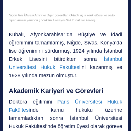
Niğde Reji İdaresi Amiri ve diğer görevliler. Ortada açık renk elbise ve palto
giyen amirin yanında çocukları Hüseyin Nail Kubalı ve kardeşi
Kubalı, Afyonkarahisar’da Rüştiye ve İdadi
öğrenimini tamamlamış, Niğde, Sivas, Konya’da
lise öğrenimini sürdürmüş, 1924 yılında İstanbul
Erkek Lisesini bitirdikten sonra
İstanbul
Üniversitesi Hukuk Fakültesi
‘ni kazanmış ve
1928 yılında mezun olmuştur.
Akademik Kariyeri ve Görevleri
Doktora eğitimini
Paris Üniversitesi Hukuk
Fakültesi
nde kamu hukuku üzerine
tamamladıktan sonra İstanbul Üniversitesi
Hukuk Fakültesi’nde öğretim üyesi olarak göreve