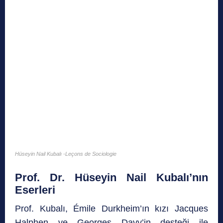
Hüseyin Nail Kubalı -Leçons de Sociologie
Prof. Dr. Hüseyin Nail Kubalı’nın
Eserleri
Prof. Kubalı, Émile Durkheim’ın kızı Jacques
Halphen ve Georges Davy’in desteği ile