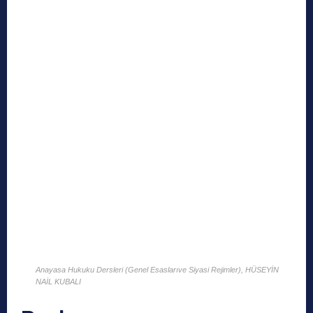
Anayasa Hukuku Dersleri (Genel Esaslarıve Siyasi Rejimler), HÜSEYİN
NAİL KUBALI