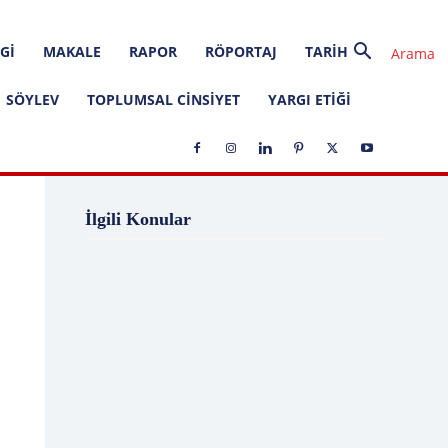
GI
MAKALE
RAPOR
RÖPORTAJ
TARIH
SÖYLEV
TOPLUMSAL CINSIYET
YARGI ETIĞI
1 Ağustos
1 Aralık
1 Eylül
1 Kasım
İlgili Konular
1 Liralık Dava
1 Mayıs
1 Ocak
1 Şubat
10 Ağustos
10 Aralık
10 Emir
10 Haziran
10 Kasım
10 Nisan
10 Ocak
10 Şubat
11 Ağustos
11 Eylül
11 Eylül saldırıları
11 Haziran
11 Mayıs
11 Ocak
11 Şubat
11 Temmuz
12 Ağustos
12 Angry Men
12 Aralık
12 Ekim
12 Eylül
12 Eylül Anayasası
12 Eylül Darbe Bildirisi
12 Eylül Darbesi
12 Eylül Davası
12 Haziran