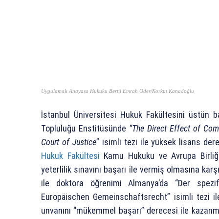
Uygulamalı Anayasa Hukuku Bertil Emrah Oder/Korkut Kanadoğlu
İstanbul Üniversitesi Hukuk Fakültesini üstün b
Topluluğu Enstitüsünde
“The Direct Effect of Com
Court of Justice
” isimli tezi ile yüksek lisans de
Hukuk Fakültesi
Kamu Hukuku ve Avrupa Birliği
yeterlilik sınavını başarı ile vermiş olmasına kar
ile doktora öğrenimi Almanya’da “Der spez
Europäischen Gemeinschaftsrecht” isimli tezi 
unvanını “mükemmel başarı” derecesi ile kazanmışt