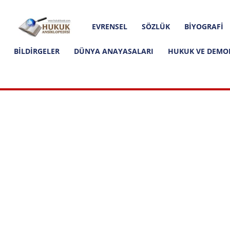
Hakkımızda
İletişim
Editoryal İlkeler
Hukuk
EVRENSEL
SÖZLÜK
BIYOGRAFI
Ansiklopedisi
BILDIRGELER
DÜNYA ANAYASALARI
HUKUK VE DEMO