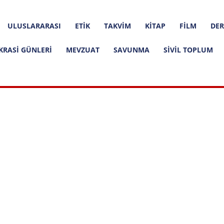
ULUSLARARASI
ETIK
TAKVIM
KITAP
FILM
DER
KRASI GÜNLERI
MEVZUAT
SAVUNMA
SIVIL TOPLUM