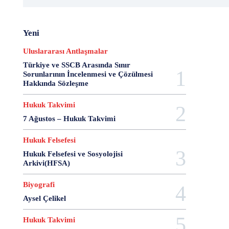
20 Aralık Dayanışma Günü
20 Haziran
20 Kasım
20 Nisan
20 Ocak
20 Şubat
20 Temmuz
Yeni
2007 Anayasa Taslağı
2021 Eylem Planı
21 Ağustos
21 Aralık
21 Eylül
21 Haziran
Uluslararası Antlaşmalar
21 Kasım
21 Mart
21 Nisan
21 Ocak
Türkiye ve SSCB Arasında Sınır
21. Yüzyılda Avukat
22 Ağustos
22 Aralık
Sorunlarının İncelenmesi ve Çözülmesi
Hakkında Sözleşme
22 Mart
22 Nisan
22 Ocak
23 Aralık
23 Ekim
23 Haziran
23 Nisan
23 Ocak
Hukuk Takvimi
23 Şubat
24 Ağustos
24 Aralık
24 Ekim
7 Ağustos – Hukuk Takvimi
24 Kasım
24 Mart
24 Ocak
24 Temmuz
25 Ağustos
25 Aralık
25 Ekim
25 Eylül
Hukuk Felsefesi
25 Kasım
25 Mart
25 Nisan
25 Ocak
Hukuk Felsefesi ve Sosyolojisi
Arkivi(HFSA)
26 Ağustos
26 Aralık
26 Ekim
26 Eylül
26 Haziran
26 Kasım
26 Ocak
27 Aralık
Biyografi
27 Ekim
27 Kasım
27 Mayıs
Aysel Çelikel
27 Mayıs Darbe Bildirisi
27 Mayıs Darbesi
27 Nisan
27 Nisan Muhtırası
28 Ağustos
Hukuk Takvimi