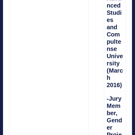
nced
Studi
es
and
Com
pulte
nse
Unive
rsity
(Marc
h
2016)
-Jury
Mem
ber,
Gend
er
Proje