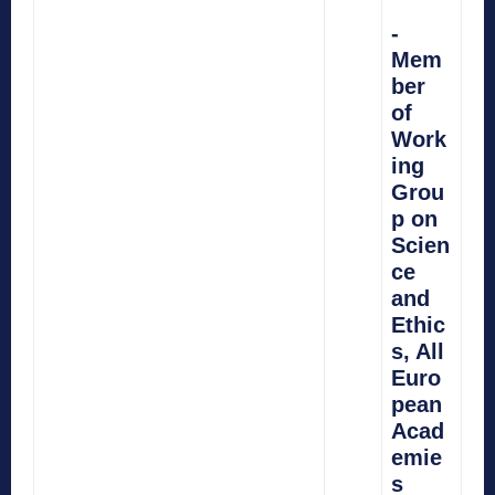
-
Mem
ber
of
Work
ing
Grou
p on
Scien
ce
and
Ethic
s, All
Euro
pean
Acad
emie
s