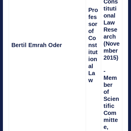
Cons
tituti
Pro
onal
fes
Law
sor
Rese
of
arch
Co
(Nove
Bertil Emrah Oder
nst
mber
itut
2015)
ion
al
-
La
Mem
w
ber
of
Scien
tific
Com
mitte
e,