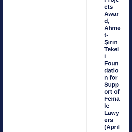
cts
Awar
d,
Ahme
t-
Şirin
Tekel
i
Foun
datio
n for
Supp
ort of
Fema
le
Lawy
ers
(April