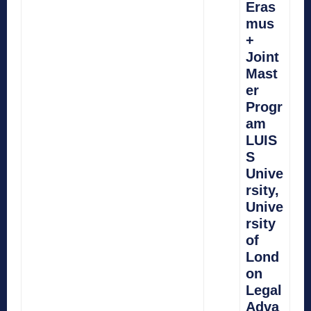
Eras
mus
+
Joint
Mast
er
Progr
am
LUIS
S
Unive
rsity,
Unive
rsity
of
Lond
on
Legal
Adva