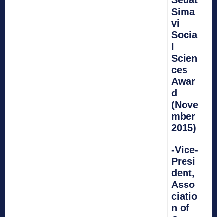
Sedat
Sima
vi
Socia
l
Scien
ces
Awar
d
(Nove
mber
2015)
-Vice-
Presi
dent,
Asso
ciatio
n of