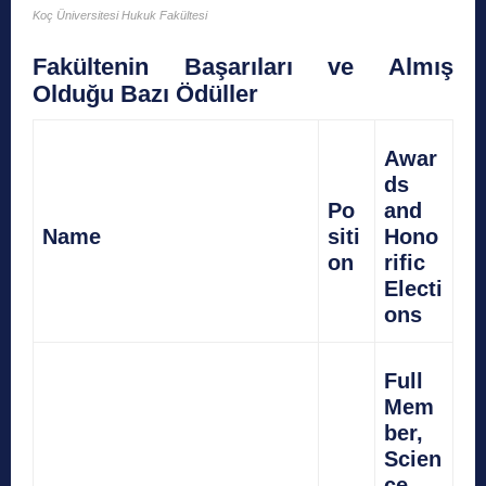
Koç Üniversitesi Hukuk Fakültesi
Fakültenin Başarıları ve Almış
Olduğu Bazı Ödüller
Awar
ds
Po
and
Name
siti
Hono
on
rific
Electi
ons
Full
Mem
ber,
Scien
ce