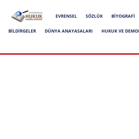
Hakkımızda
İletişim
Editoryal İlkeler
Hukuk
EVRENSEL
SÖZLÜK
BIYOGRAFI
Ansiklopedisi
BILDIRGELER
DÜNYA ANAYASALARI
HUKUK VE DEMO