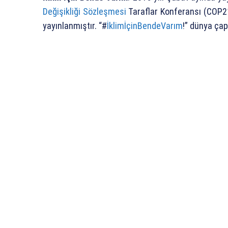
Değişikliği Sözleşmesi
Taraflar Konferansı (COP21
yayınlanmıştır. “#
İklimİçinBendeVarım
!” dünya ça