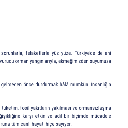
 sorunlarla, felaketlerle yüz yüze. Türkiye’de de ani
ve kavurucu orman yangınlarıyla, ekmeğimizden suyumuza
aya gelmeden önce durdurmak hâlâ mümkün. İnsanlığın
rı tüketim, fosil yakıtların yakılması ve ormansızlaşma
ğişikliğine karşı etkin ve adil bir biçimde mücadele
ğruna tüm canlı hayatı hiçe sayıyor.