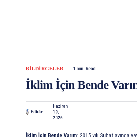
BILDIRGELER
1
min.
Read
İklim İçin Bende Varı
Haziran
19,
Editör
2026
İklim İçin Bende Varım
: 2015 yılı Şubat ayında ya