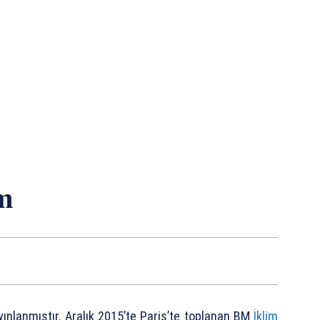
m
yınlanmıştır. Aralık 2015’te Paris’te toplanan BM
İklim