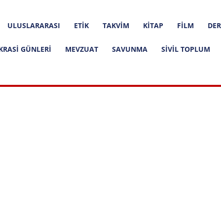
ULUSLARARASI
ETIK
TAKVIM
KITAP
FILM
DER
KRASI GÜNLERI
MEVZUAT
SAVUNMA
SIVIL TOPLUM