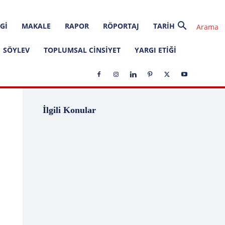
GI
MAKALE
RAPOR
RÖPORTAJ
TARIH
SÖYLEV
TOPLUMSAL CINSIYET
YARGI ETIĞI
1 Ağustos
1 Aralık
1 Eylül
1 Kasım
İlgili Konular
1 Liralık Dava
1 Mayıs
1 Ocak
1 Şubat
10 Ağustos
10 Aralık
10 Emir
10 Haziran
10 Kasım
10 Nisan
10 Ocak
10 Şubat
11 Ağustos
11 Eylül
11 Eylül saldırıları
11 Haziran
11 Mayıs
11 Ocak
11 Şubat
11 Temmuz
12 Ağustos
12 Angry Men
12 Aralık
12 Ekim
12 Eylül
12 Eylül Anayasası
12 Eylül Darbe Bildirisi
12 Eylül Darbesi
12 Eylül Davası
12 Haziran