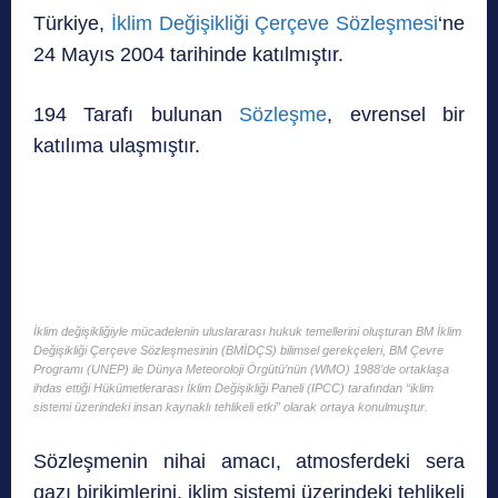
Türkiye,
İklim Değişikliği Çerçeve Sözleşmesi
‘ne
24 Mayıs 2004 tarihinde katılmıştır.
194 Tarafı bulunan
Sözleşme
, evrensel bir
katılıma ulaşmıştır.
İklim değişikliğiyle mücadelenin uluslararası hukuk temellerini oluşturan BM İklim
Değişikliği Çerçeve Sözleşmesinin (BMİDÇS) bilimsel gerekçeleri, BM Çevre
Programı (UNEP) ile Dünya Meteoroloji Örgütü’nün (WMO) 1988’de ortaklaşa
ihdas ettiği Hükümetlerarası İklim Değişikliği Paneli (IPCC) tarafından “iklim
sistemi üzerindeki insan kaynaklı tehlikeli etki” olarak ortaya konulmuştur.
Sözleşmenin nihai amacı, atmosferdeki sera
gazı birikimlerini, iklim sistemi üzerindeki tehlikeli