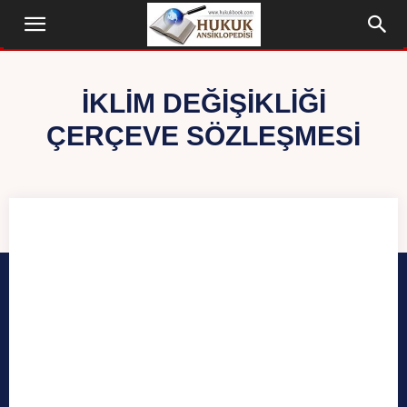
İKLIM DEĞIŞIKLIĞI
ÇERÇEVE SÖZLEŞMESI