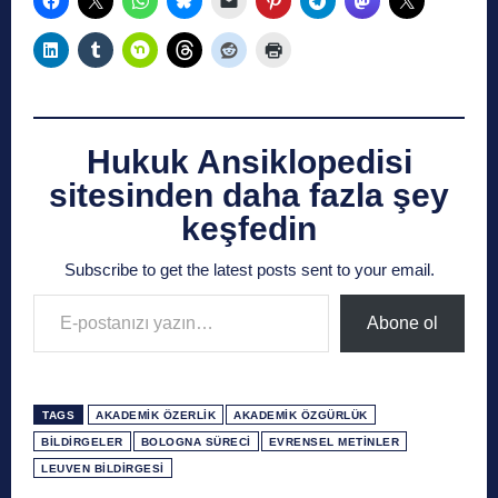
Hukuk Ansiklopedisi
sitesinden daha fazla şey
keşfedin
Subscribe to get the latest posts sent to your email.
E-postanızı yazın…
Abone ol
TAGS
AKADEMIK ÖZERLIK
AKADEMIK ÖZGÜRLÜK
BILDIRGELER
BOLOGNA SÜRECI
EVRENSEL METINLER
LEUVEN BILDIRGESI