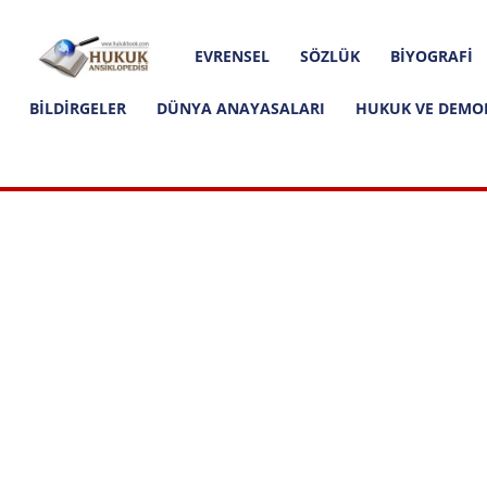
Hakkımızda
İletişim
Editoryal İlkeler
Hukuk
EVRENSEL
SÖZLÜK
BIYOGRAFI
Ansiklopedisi
BILDIRGELER
DÜNYA ANAYASALARI
HUKUK VE DEMO