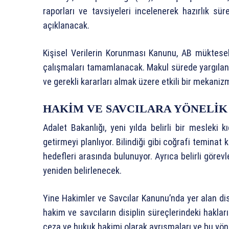
raporları ve tavsiyeleri incelenerek hazırlık s
açıklanacak.
Kişisel Verilerin Korunması Kanunu, AB müktese
çalışmaları tamamlanacak. Makul sürede yargılan
ve gerekli kararları almak üzere etkili bir mekani
HAKİM VE SAVCILARA YÖNELİ
Adalet Bakanlığı, yeni yılda belirli bir mesleki
getirmeyi planlıyor. Bilindiği gibi coğrafi temina
hedefleri arasında bulunuyor. Ayrıca belirli görev
yeniden belirlenecek.
Yine Hakimler ve Savcılar Kanunu’nda yer alan disi
hakim ve savcıların disiplin süreçlerindeki hakla
ceza ve hukuk hakimi olarak ayrışmaları ve bu yön