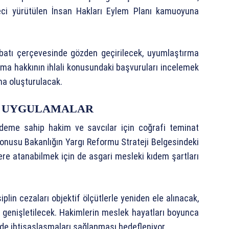
üreci yürütülen İnsan Hakları Eylem Planı kamuoyuna
batı çerçevesinde gözden geçirilecek, uyumlaştırma
ma hakkının ihlali konusundaki başvuruları incelemek
zma oluşturulacak.
K UYGULAMALAR
 kıdeme sahip hakim ve savcılar için coğrafi teminat
t konusu Bakanlığın Yargı Reformu Strateji Belgesindeki
lere atanabilmek için de asgari mesleki kıdem şartları
plin cezaları objektif ölçütlerle yeniden ele alınacak,
rı genişletilecek. Hakimlerin meslek hayatları boyunca
de ihtisaslaşmaları sağlanması hedefleniyor.