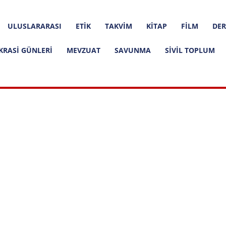
ULUSLARARASI
ETIK
TAKVIM
KITAP
FILM
DER
KRASI GÜNLERI
MEVZUAT
SAVUNMA
SIVIL TOPLUM