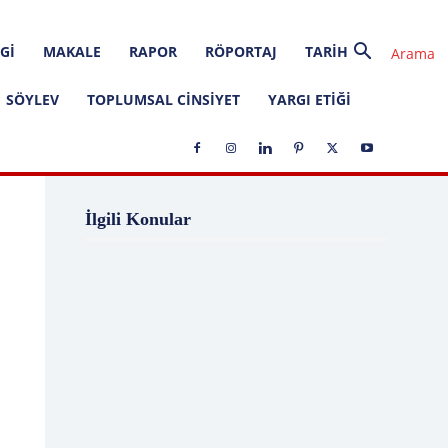
GI
MAKALE
RAPOR
RÖPORTAJ
TARIH
SÖYLEV
TOPLUMSAL CINSIYET
YARGI ETIĞI
1 Ağustos
1 Aralık
1 Eylül
1 Kasım
İlgili Konular
1 Liralık Dava
1 Mayıs
1 Ocak
1 Şubat
10 Ağustos
10 Aralık
10 Emir
10 Haziran
10 Kasım
10 Nisan
10 Ocak
10 Şubat
11 Ağustos
11 Eylül
11 Eylül saldırıları
11 Haziran
11 Mayıs
11 Ocak
11 Şubat
11 Temmuz
12 Ağustos
12 Angry Men
12 Aralık
12 Ekim
12 Eylül
12 Eylül Anayasası
12 Eylül Darbe Bildirisi
12 Eylül Darbesi
12 Eylül Davası
12 Haziran