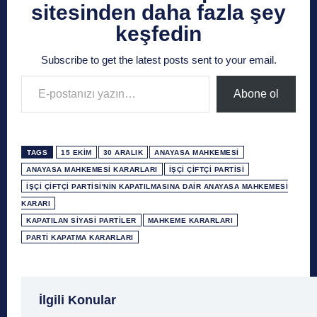
sitesinden daha fazla şey
keşfedin
Subscribe to get the latest posts sent to your email.
E-postanızı yazın…
Abone ol
TAGS
15 EKIM
30 ARALIK
ANAYASA MAHKEMESI
ANAYASA MAHKEMESI KARARLARI
İŞÇI ÇIFTÇI PARTISI
İŞÇI ÇIFTÇI PARTISI'NIN KAPATILMASINA DAIR ANAYASA MAHKEMESI
KARARI
KAPATILAN SIYASI PARTILER
MAHKEME KARARLARI
PARTI KAPATMA KARARLARI
1 Ağustos
1 Aralık
1 Eylül
1 Kasım
1 Liralı
İlgili Konular
1 Mayıs
1 Ocak
1 Şubat
10 Ağustos
10 