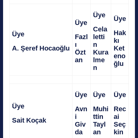
Üye
Üye
Üye
Cela
Hak
Üye
Fazl
letti
kı
ı
n
A. Şeref Hocaoğlu
Ket
Özt
Kura
eno
an
lme
ğlu
n
Üye
Üye
Üye
Üye
Avn
Muhi
Rec
i
ttin
ai
Sait Koçak
Giv
Tayl
Seç
da
an
kin