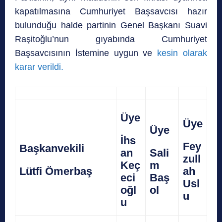
kapatılmasına Cumhuriyet Başsavcısı hazır
bulunduğu halde partinin Genel Başkanı Suavi
Raşitoğlu’nun gıyabında Cumhuriyet
Başsavcısının İstemine uygun ve
kesin olarak
karar verildi.
Üye
Üye
Üye
İhs
Fey
Başkanvekili
an
Sali
zull
Keç
m
Lütfi Ömerbaş
ah
eci
Baş
Usl
oğl
ol
u
u