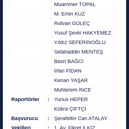
Muammer TOPAL
M. Emin KUZ
Rıdvan GÜLEÇ
Yusuf Şevki HAKYEMEZ
Yıldız SEFERİNOĞLU
Selahaddin MENTEŞ
Basri BAĞCI
İrfan FİDAN
Kenan YAŞAR
Muhterem İNCE
Raportörler
:
Yunus HEPER
Kübra ÇİFTÇİ
Başvurucu
:
Şerafettin Can ATALAY
Vekilleri
:
1. Av. Fikret İLKİZ