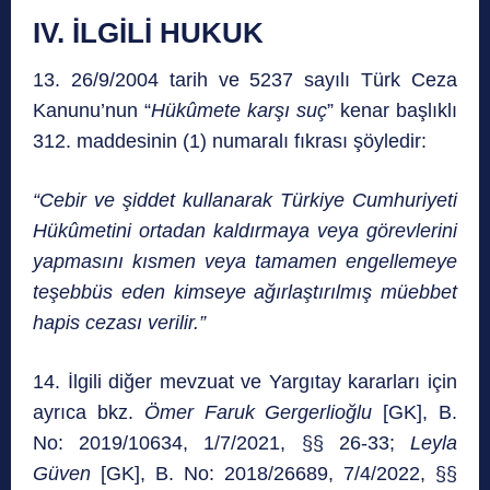
IV.
İLGİLİ HUKUK
13. 26/9/2004 tarih ve 5237 sayılı Türk Ceza
Kanunu’nun “
Hükûmete karşı suç
” kenar başlıklı
312. maddesinin (1) numaralı fıkrası şöyledir:
“Cebir ve şiddet kullanarak Türkiye Cumhuriyeti
Hükûmetini ortadan kaldırmaya veya görevlerini
yapmasını kısmen veya tamamen engellemeye
teşebbüs eden kimseye ağırlaştırılmış müebbet
hapis cezası verilir.”
14. İlgili diğer mevzuat ve Yargıtay kararları için
ayrıca bkz.
Ömer Faruk Gergerlioğlu
[GK], B.
No: 2019/10634, 1/7/2021, §§ 26-33;
Leyla
Güven
[GK], B. No: 2018/26689, 7/4/2022, §§