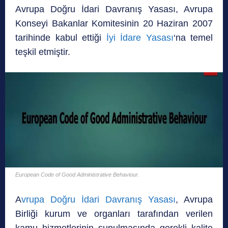
Avrupa Doğru İdari Davranış Yasası, Avrupa
Konseyi Bakanlar Komitesinin 20 Haziran 2007
tarihinde kabul ettiği
İyi İdare Yasası
‘na temel
teşkil etmiştir.
European Code of Good Administrative Behaviour.
A
vrupa Doğru İdari Davranış Yasası
, Avrupa
Birliği kurum ve organları tarafından verilen
kamu hizmetlerinin sunulmasında gerekli kalite