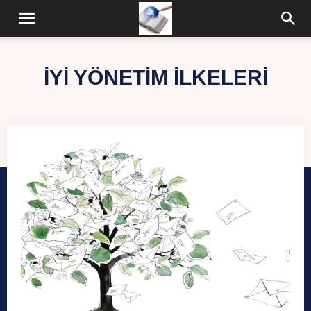
İYI YÖNETIM İLKELERI