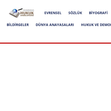
Hakkımızda
İletişim
Editoryal İlkeler
Hukuk
EVRENSEL
SÖZLÜK
BIYOGRAFI
Ansiklopedisi
BILDIRGELER
DÜNYA ANAYASALARI
HUKUK VE DEMO