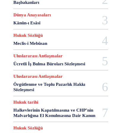
28 Haziran
28 Mart
28 Nisan
28 Ocak
Başbakanları
28 Şubat
28 Şubat Darbesi
28 Şubat Kararları
Dünya Anayasaları
28 Temmuz
2863 Sayılı Kanun
29 Ağustos
Kânûn-ı Esâsî
29 Ekim
29 Kasım
29 Mart
29 Ocak
29 Temmuz
298 Sayılı Kanun
3 Ağustos
Hukuk Sözlüğü
3 Ekim
3 Nisan
3 Ocak
30 Ağustos
Meclis-i Mebûsan
30 Aralık
30 Ekim
30 Kasım
30 Mart
Uluslararası Antlaşmalar
30 Ocak
30 Temmuz
31 Aralık
31 Ekim
Ücretli İş Bulma Büroları Sözleşmesi
31 Ocak
31 Temmuz
33 Kurşun Olayı
4 Ağustos
4 Mayıs
4 Şubat
4 Temmuz
Uluslararası Antlaşmalar
49'lar Davası
5 Ağustos
5 Aralık
5 Ekim
Örgütlenme ve Toplu Pazarlık Hakkı
5 Kasım
5 Nisan
5 Nisan Avukatlar Günü
Sözleşmesi
5816 sayılı Kanun
6 Ağustos
6 Aralık
Hukuk tarihi
6 Haziran
6 Kasım
6 Mart
6 Mayıs
Halkevlerinin Kapatılmasına ve CHP’nin
6 Nisan
6 Ocak
6 Şubat
6 Temmuz
Malvarlığına El Konulmasına Dair Kanun
6-7 Eylül Olayları
6284
7 Ağustos
7 Aralık
7 Eylül
7 Kasım
7 Mart
7 Mayıs
7 Ocak
Hukuk Sözlüğü