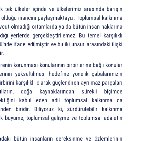
 tek ülkeler içinde ve ülkelerimiz arasında barışın
r olduğu inancını paylaşmaktayız. Toplumsal kalkınma
evcut olmadığı ortamlarda ya da bütün insan haklarına
ğı yerlerde gerçekleştirilemez. Bu temel karşılıklı
ü’nde ifade edilmiştir ve bu iki unsur arasındaki ilişki
r.
enin korunması konularının birbirlerine bağlı konular
rinin yükseltilmesi hedefine yönelik çabalarımızın
rbirini karşılıklı olarak güçlendiren ayrılmaz parçaları
ulların, doğa kaynaklarından sürekli biçimde
erektiğini kabul eden adil toplumsal kalkınma da
nden biridir. Biliyoruz ki, sürdürülebilir kalkınma
ik büyüme, toplumsal gelişme ve toplumsal adaletin
adaki bütün insanların gereksinme ve özlemlerinin