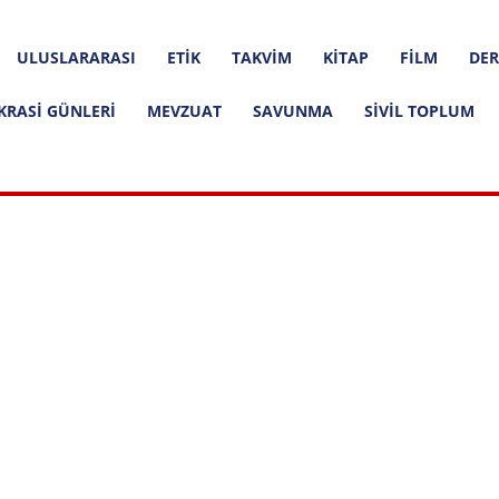
ULUSLARARASI
ETIK
TAKVIM
KITAP
FILM
DER
KRASI GÜNLERI
MEVZUAT
SAVUNMA
SIVIL TOPLUM