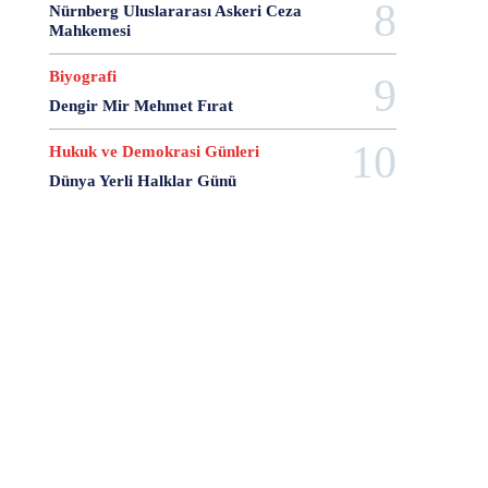
7 Şubat
7 Temmuz
743 Nolu Medeni Kanun
Nürnberg Uluslararası Askeri Ceza
8 Ağustos
8 Kasım
8 Mart
8 Nisan
Mahkemesi
8 Ocak
8 şubat
9 Ağustos
9 Ekim
Biyografi
9 Eylül
9 Haziran
9 Mayıs
9 Ocak
Dengir Mir Mehmet Fırat
9 Şubat
9 Temmuz
A Separation
A Short Film About Killing
Hukuk ve Demokrasi Günleri
A Turkish Journal of Philosophy
Aalborg Şartı
Dünya Yerli Halklar Günü
Aarhus Sözleşmesi
AB Anayasası
AB Komisyonu
AB Konseyi
AB Uyum Paketi
AB Yapay Zeka Yasası
abd
abd anayasası
ABD Başkanları
ABD Ticaret Antlaşması
Abdulhamit Gül
Abdullah Demirbaş
Abdullah Öcalan
Abdullah Palaz
Abdüssamet Ağaoğlu
Abhazya Anayasası
Abhazya Cumhuriyeti
Abhisit Vejjajiva
Abimael Guzmán
Abraham Lincoln
Abusus non tollit usum
Abuzer Kendigelen
Accept And Respect Declaratıon
Acente