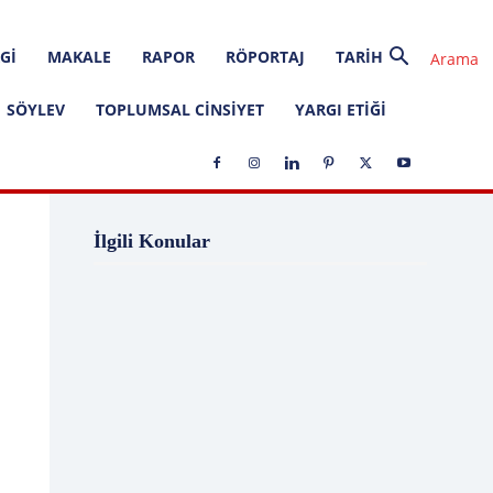
GI
MAKALE
RAPOR
RÖPORTAJ
TARIH
SÖYLEV
TOPLUMSAL CINSIYET
YARGI ETIĞI
1 Ağustos
1 Aralık
1 Eylül
1 Kasım
İlgili Konular
1 Liralık Dava
1 Mayıs
1 Ocak
1 Şubat
10 Ağustos
10 Aralık
10 Emir
10 Haziran
10 Kasım
10 Nisan
10 Ocak
10 Şubat
11 Ağustos
11 Eylül
11 Eylül saldırıları
11 Haziran
11 Mayıs
11 Ocak
11 Şubat
11 Temmuz
12 Ağustos
12 Angry Men
12 Aralık
12 Ekim
12 Eylül
12 Eylül Anayasası
12 Eylül Darbe Bildirisi
12 Eylül Darbesi
12 Eylül Davası
12 Haziran