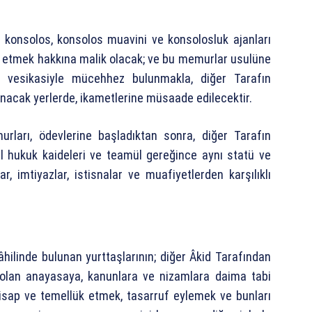
, konsolos, konsolos muavini ve konsolosluk ajanları
 etmek hakkına malik olacak; ve bu memurlar usulüne
 vesikasiyle mücehhez bulunmakla, diğer Tarafın
ınacak yerlerde, ikametlerine müsaade edilecektir.
rları, ödevlerine başladıktan sonra, diğer Tarafın
l hukuk kaideleri ve teamül gereğince aynı statü ve
 imtiyazlar, istisnalar ve muafiyetlerden karşılıklı
âhilinde bulunan yurttaşlarının; diğer Âkid Tarafından
 olan anayasaya, kanunlara ve nizamlara daima tabi
tisap ve temellük etmek, tasarruf eylemek ve bunları