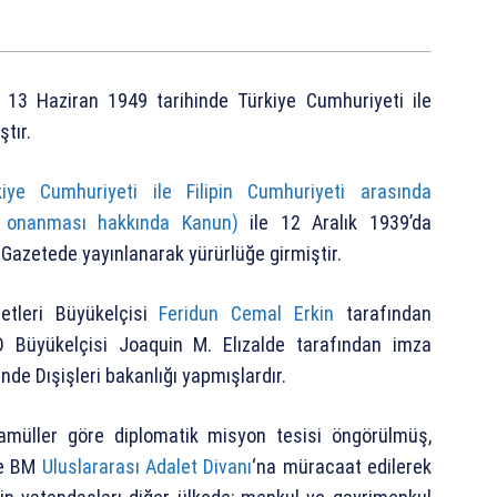
, 13 Haziran 1949 tarihinde Türkiye Cumhuriyeti ile
tır.
kiye Cumhuriyeti ile Filipin Cumhuriyeti arasında
n
onanması hakkında Kanun)
ile 12 Aralık 1939’da
 Gazetede yayınlanarak yürürlüğe girmiştir.
etleri Büyükelçisi
Feridun Cemal Erkin
tarafından
BD Büyükelçisi Joaquin M. Elızalde tarafından imza
nde Dışişleri bakanlığı yapmışlardır.
teamüller göre diplomatik misyon tesisi öngörülmüş,
de BM
Uluslararası Adalet Divanı
‘na müracaat edilerek