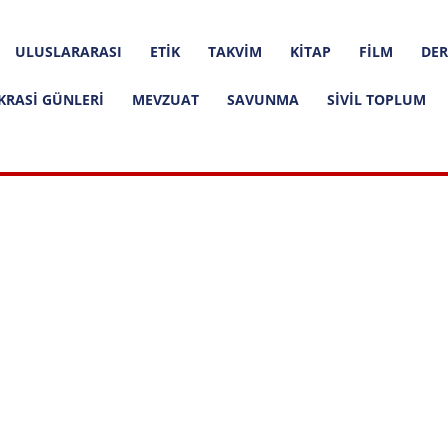
ULUSLARARASI
ETIK
TAKVIM
KITAP
FILM
DER
KRASI GÜNLERI
MEVZUAT
SAVUNMA
SIVIL TOPLUM