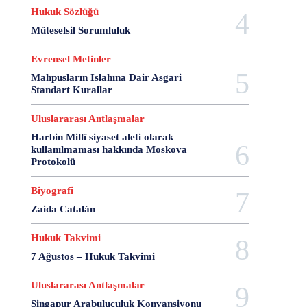
28 Haziran
28 Mart
28 Nisan
28 Ocak
Hukuk Sözlüğü
28 Şubat
28 Şubat Darbesi
28 Şubat Kararları
Müteselsil Sorumluluk
28 Temmuz
2863 Sayılı Kanun
29 Ağustos
29 Ekim
29 Kasım
29 Mart
29 Ocak
Evrensel Metinler
29 Temmuz
298 Sayılı Kanun
3 Ağustos
Mahpusların Islahına Dair Asgari
Standart Kurallar
3 Ekim
3 Nisan
3 Ocak
30 Ağustos
30 Aralık
30 Ekim
30 Kasım
30 Mart
Uluslararası Antlaşmalar
30 Ocak
30 Temmuz
31 Aralık
31 Ekim
Harbin Millî siyaset aleti olarak
31 Ocak
31 Temmuz
33 Kurşun Olayı
kullanılmaması hakkında Moskova
Protokolü
4 Ağustos
4 Mayıs
4 Şubat
4 Temmuz
49'lar Davası
5 Ağustos
5 Aralık
5 Ekim
Biyografi
5 Kasım
5 Nisan
5 Nisan Avukatlar Günü
Zaida Catalán
5816 sayılı Kanun
6 Ağustos
6 Aralık
6 Haziran
6 Kasım
6 Mart
6 Mayıs
Hukuk Takvimi
6 Nisan
6 Ocak
6 Şubat
6 Temmuz
7 Ağustos – Hukuk Takvimi
6-7 Eylül Olayları
6284
7 Ağustos
7 Aralık
Uluslararası Antlaşmalar
7 Eylül
7 Kasım
7 Mart
7 Mayıs
7 Ocak
Singapur Arabuluculuk Konvansiyonu