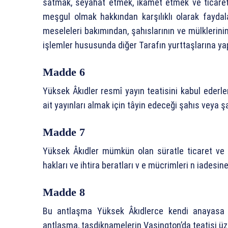
satmak, seyahat etmek, ikamet etmek ve ticaret
meşgul olmak hakkından karşılıklı olarak faydal
meseleleri bakımından, şahıslarının ve mülklerinin
işlemler hususunda diğer Tarafın yurttaşlarına y
Madde 6
Yüksek Âkıdler resmî yayın teatisini kabul ederler
ait yayınları almak için tâyin edeceği şahıs veya şah
Madde 7
Yüksek Âkıdler mümkün olan süratle ticaret ve se
hakları ve ihtira beratları v e mücrimleri n iadesin
Madde 8
Bu antlaşma Yüksek Âkıdlerce kendi anayasa u
antlaşma, tasdiknamelerin Vaşington’da teatisi üz