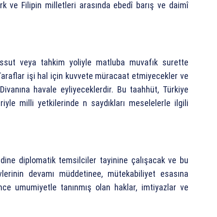
rk ve Filipin milletleri arasında ebedî barış ve daimî
assut veya tahkim yoliyle matluba muvafık surette
Taraflar işi hal için kuvvete müracaat etmiyecekler ve
Divanına havale eyliyeceklerdir. Bu taahhüt, Türkiye
iyle milli yetkilerinde n saydıkları meselelerle ilgili
dine diplomatik temsilciler tayinine çalışacak ve bu
evlerinin devamı müddetinee, mütekabiliyet esasına
nce umumiyetle tanınmış olan haklar, imtiyazlar ve