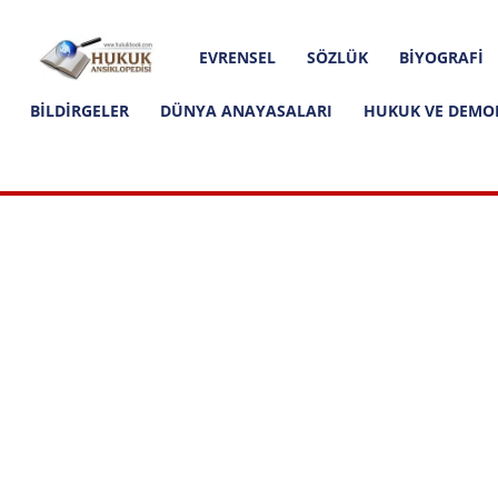
Hakkımızda
İletişim
Editoryal İlkeler
Hukuk
EVRENSEL
SÖZLÜK
BIYOGRAFI
Ansiklopedisi
BILDIRGELER
DÜNYA ANAYASALARI
HUKUK VE DEMO