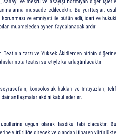
, sanayi ve meşru ve asayişi bozmıyan diğer işlerle
anmalarına müsaade edilecektir. Bu yurttaşlar, usul
 korunması ve emniyeti ile bütün adlî, idari ve hukuki
apılan muameleden aynen faydalanacaklardır.
. Teatinin tarzı ve Yüksek Âkidlerden birinin diğerine
ıslar nota teatisi suretiyle kararlaştırılacaktır.
yrüsefain, konsolosluk hakları ve İmtiyazları, telif
e dair antlaşmalar akdini kabul ederler.
sullerine uygun olarak tasdika tabi olacaktır. Bu
erine yürürlüğe girecek ve o andan itibaren yürürlükte