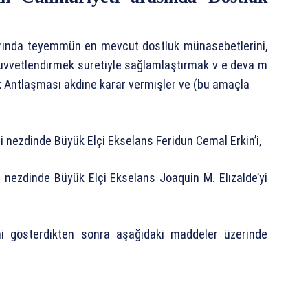
alarında teyemmün en mevcut dostluk münasebetlerini,
e kuvvetlendirmek suretiyle sağlamlaştırmak v e deva m
k Antlaşması akdine karar vermişler ve (bu amaçla
i nezdinde Büyük Elçi Ekselans Feridun Cemal Erkin’i,
i nezdinde Büyük Elçi Ekselans Joaquin M. Elızalde’yi
ni gösterdikten sonra aşağıdaki maddeler üzerinde