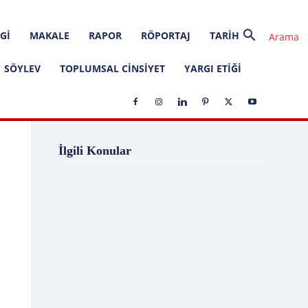
GI
MAKALE
RAPOR
RÖPORTAJ
TARIH
SÖYLEV
TOPLUMSAL CINSIYET
YARGI ETIĞI
1 Ağustos
1 Aralık
1 Eylül
1 Kasım
İlgili Konular
1 Liralık Dava
1 Mayıs
1 Ocak
1 Şubat
10 Ağustos
10 Aralık
10 Emir
10 Haziran
10 Kasım
10 Nisan
10 Ocak
10 Şubat
11 Ağustos
11 Eylül
11 Eylül saldırıları
11 Haziran
11 Mayıs
11 Ocak
11 Şubat
11 Temmuz
12 Ağustos
12 Angry Men
12 Aralık
12 Ekim
12 Eylül
12 Eylül Anayasası
12 Eylül Darbe Bildirisi
12 Eylül Darbesi
12 Eylül Davası
12 Haziran