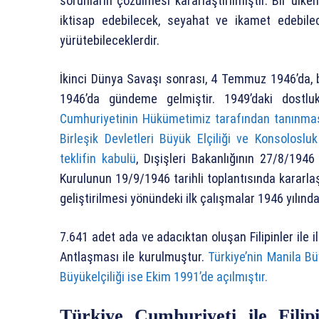
sorunların çözülmesi kararlaştırılmıştır. Bir ülk
iktisap edebilecek, seyahat ve ikamet edebile
yürütebileceklerdir.
İkinci Dünya Savaşı sonrası, 4 Temmuz 1946’da, b
1946’da gündeme gelmiştir. 1949’daki dostl
Cumhuriyetinin Hükümetimiz tarafından tanınmas
Birleşik Devletleri Büyük Elçiliği ve Konsolosl
teklifin kabulü
, Dışişleri Bakanlığının 27/8/1946
Kurulunun 19/9/1946 tarihli toplantısında kararlaştı
geliştirilmesi yönündeki ilk çalışmalar 1946 yılında
7.641 adet ada ve adacıktan oluşan Filipinler ile il
Antlaşması ile kurulmuştur.
Türkiye’nin Manila Büy
Büyükelçiliği ise Ekim 1991’de açılmıştır.
Türkiye Cumhuriyeti ile Filip