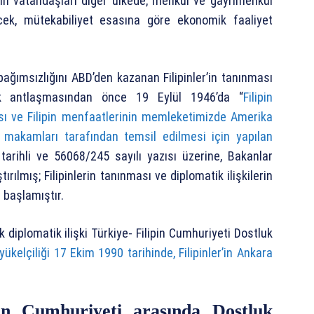
enin vatandaşları diğer ülkede; menkul ve gayrimenkul
cek, mütekabiliyet esasına göre ekonomik faaliyet
ağımsızlığını ABD’den kazanan Filipinler’in tanınması
uk antlaşmasından önce 19 Eylül 1946’da “
Filipin
ı ve Filipin menfaatlerinin memleketimizde Amerika
uk makamları tarafından temsil edilmesi için yapılan
 tarihli ve 56068/245 sayılı yazısı üzerine, Bakanlar
rılmış; Filipinlerin tanınması ve diplomatik ilişkilerin
 başlamıştır.
k diplomatik ilişki Türkiye- Filipin Cumhuriyeti Dostluk
ükelçiliği 17 Ekim 1990 tarihinde, Filipinler’in Ankara
in Cumhuriyeti arasında Dostluk