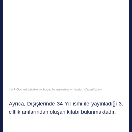
Türk-Sovyet ilişkileri ve boğazlar meselesi – Feridun Cemal Erkin
Ayrıca, Dışişlerinde 34 Yıl ismi ile yayınladığı 3.
ciltlik anılarından oluşan kitabı bulunmaktadır.