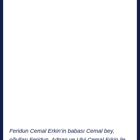
Feridun Cemal Erkin’in babası Cemal bey,
oğulları Feridun, Adnan ve Ulvi Cemal Erkin ile –