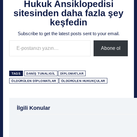
Hukuk Ansiklopedisi
sitesinden daha fazla şey
keşfedin
Subscribe to get the latest posts sent to your email.
E-postanızı yazın…
Abone ol
TAGS
DANIŞ TUNALIGIL
DIPLOMATLAR
ÖLDÜRÜLEN DIPLOMATLAR
ÖLDÜRÜLEN HUKUKÇULAR
1 Ağustos
1 Aralık
1 Eylül
1 Kasım
1 Liralı
İlgili Konular
1 Mayıs
1 Ocak
1 Şubat
10 Ağustos
10 
10 Emir
10 Haziran
10 Kasım
10 Nisan
10
10 Şubat
11 Ağustos
11 Eylül
11 Eylül saldı